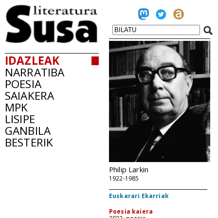
IDAZLEAK
NARRATIBA
POESIA
SAIAKERA
MPK
LISIPE
GANBILA
BESTERIK
Philip Larkin
1922-1985
Euskarari Ekarriak
Poesia kaiera