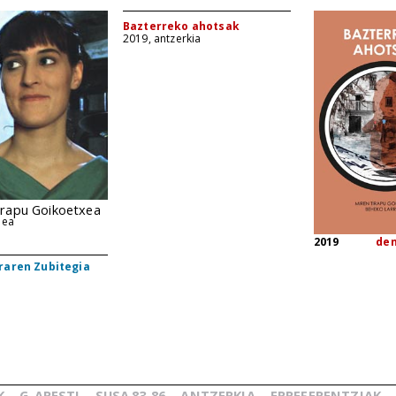
Bazterreko ahotsak
2019, antzerkia
irapu Goikoetxea
ñea
2019
de
raren Zubitegia
K
G.
ARESTI
SUSA
83-86
ANTZERKIA
ERREFERENTZIAK