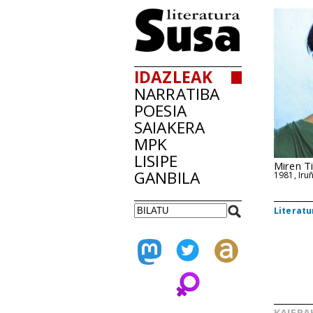
IDAZLEAK
NARRATIBA
POESIA
SAIAKERA
MPK
LISIPE
Miren T
GANBILA
1981, Iru
Literatu
KAIERA