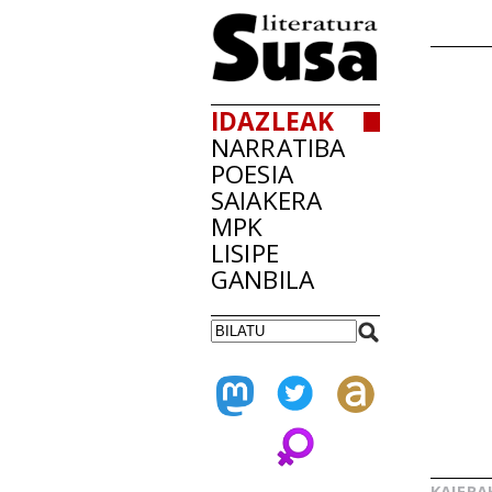
IDAZLEAK
NARRATIBA
POESIA
SAIAKERA
MPK
LISIPE
GANBILA
KAIERA