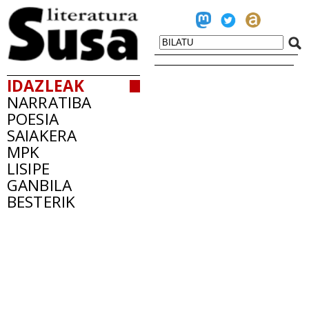
IDAZLEAK
NARRATIBA
POESIA
SAIAKERA
MPK
LISIPE
GANBILA
BESTERIK