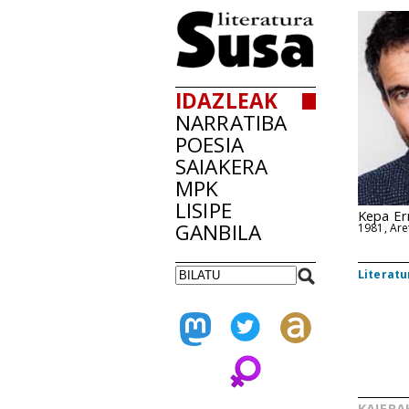
IDAZLEAK
NARRATIBA
POESIA
SAIAKERA
MPK
LISIPE
Kepa Er
GANBILA
1981, Are
Literatu
KAIERA