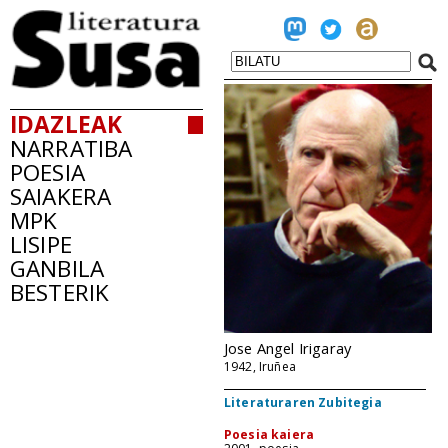
IDAZLEAK
NARRATIBA
POESIA
SAIAKERA
MPK
LISIPE
GANBILA
BESTERIK
Jose Angel Irigaray
1942, Iruñea
Literaturaren Zubitegia
Poesia kaiera