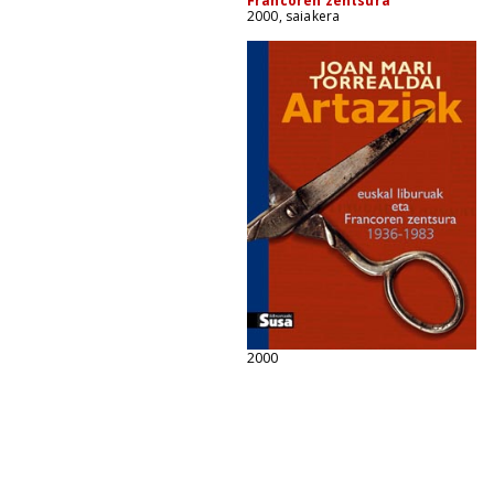
Francoren zentsura
2000, saiakera
2000