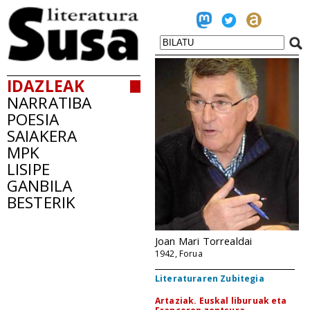
IDAZLEAK
NARRATIBA
POESIA
SAIAKERA
MPK
LISIPE
GANBILA
BESTERIK
Joan Mari Torrealdai
1942, Forua
Literaturaren Zubitegia
Artaziak. Euskal liburuak eta