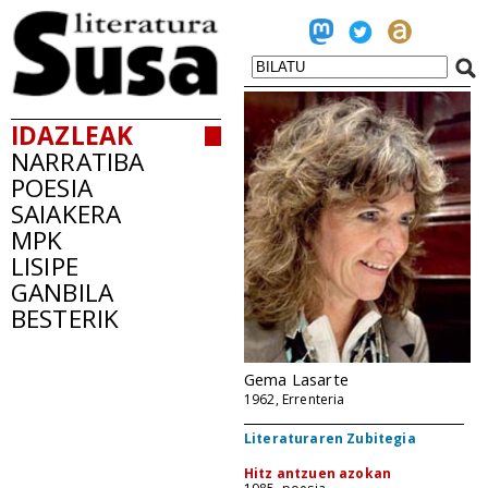
IDAZLEAK
NARRATIBA
POESIA
SAIAKERA
MPK
LISIPE
GANBILA
BESTERIK
Gema Lasarte
1962, Errenteria
Literaturaren Zubitegia
Hitz antzuen azokan