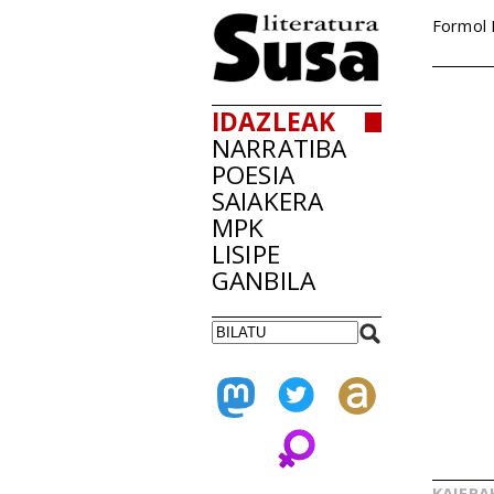
Formol 
IDAZLEAK
NARRATIBA
POESIA
SAIAKERA
MPK
LISIPE
GANBILA
KAIERA