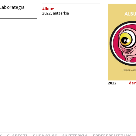
Laborategia
Album
2022, antzerkia
2022
de
K
G.
ARESTI
SUSA
83-86
ANTZERKIA
ERREFERENTZIAK