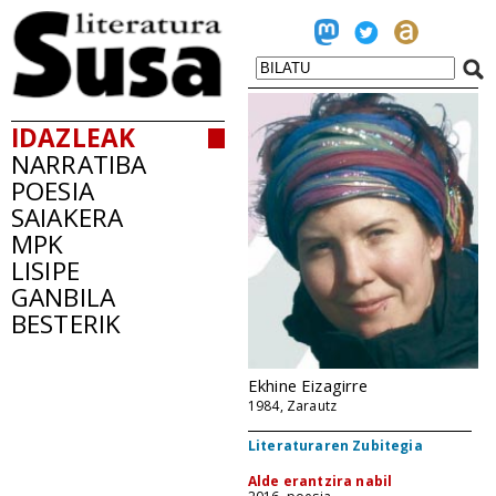
IDAZLEAK
NARRATIBA
POESIA
SAIAKERA
MPK
LISIPE
GANBILA
BESTERIK
Ekhine Eizagirre
1984, Zarautz
Literaturaren Zubitegia
Alde erantzira nabil