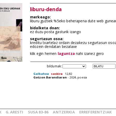
liburu-denda
merkeago:
liburu guztiek %5eko beherapena dute web gunea
bidalketa doan:
ez duzu posta gasturik izango
segurtasun osoa:
kreditu txartelaz ordain dezakezu segurtasun oso
edozein dendatan bezalaxe
klik egin hemen
laguntza
nahi izanez gero
bildumak:
Galbahea
saskira
12,82
Gotzon Barandiaran
- 2024, poesia
K
G.
ARESTI
SUSA
83-86
ANTZERKIA
ERREFERENTZIAK
_
_