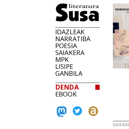
IDAZLEAK
NARRATIBA
POESIA
SAIAKERA
MPK
LISIPE
GANBILA
DENDA
EBOOK
KAIERA