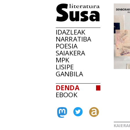
IDAZLEAK
NARRATIBA
POESIA
SAIAKERA
MPK
LISIPE
GANBILA
DENDA
EBOOK
KAIERA