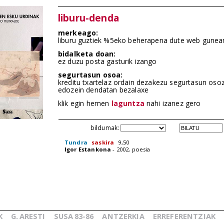
liburu-denda
merkeago:
liburu guztiek %5eko beherapena dute web gunea
bidalketa doan:
ez duzu posta gasturik izango
segurtasun osoa:
kreditu txartelaz ordain dezakezu segurtasun oso
edozein dendatan bezalaxe
klik egin hemen
laguntza
nahi izanez gero
bildumak:
Tundra
saskira
9,50
Igor Estankona
- 2002, poesia
K
G.
ARESTI
SUSA
83-86
ANTZERKIA
ERREFERENTZIAK
_
_