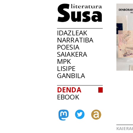
IDAZLEAK
NARRATIBA
POESIA
SAIAKERA
MPK
LISIPE
GANBILA
DENDA
EBOOK
KAIERA