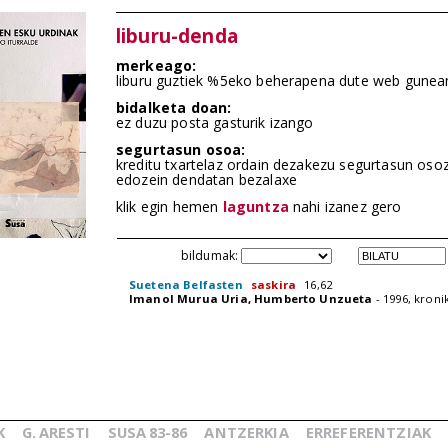
liburu-denda
merkeago:
liburu guztiek %5eko beherapena dute web gunea
bidalketa doan:
ez duzu posta gasturik izango
segurtasun osoa:
kreditu txartelaz ordain dezakezu segurtasun oso
edozein dendatan bezalaxe
klik egin hemen
laguntza
nahi izanez gero
bildumak:
Suetena Belfasten
saskira
16,62
Imanol Murua Uria, Humberto Unzueta
- 1996, kroni
K
G.
ARESTI
SUSA
83-86
ANTZERKIA
ERREFERENTZIAK
_
_