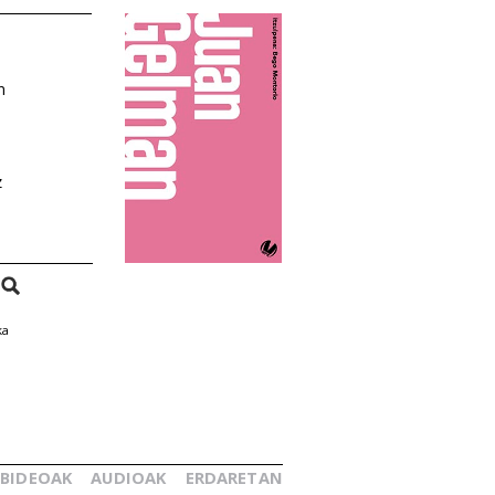
n
z
ka
BIDEOAK
AUDIOAK
ERDARETAN