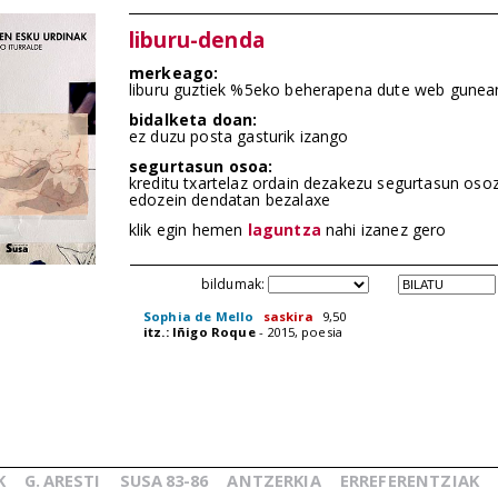
liburu-denda
merkeago:
liburu guztiek %5eko beherapena dute web gunea
bidalketa doan:
ez duzu posta gasturik izango
segurtasun osoa:
kreditu txartelaz ordain dezakezu segurtasun oso
edozein dendatan bezalaxe
klik egin hemen
laguntza
nahi izanez gero
bildumak:
Sophia de Mello
saskira
9,50
itz.: Iñigo Roque
- 2015, poesia
K
G.
ARESTI
SUSA
83-86
ANTZERKIA
ERREFERENTZIAK
_
_