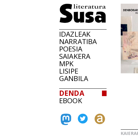
IDAZLEAK
NARRATIBA
POESIA
SAIAKERA
MPK
LISIPE
GANBILA
DENDA
EBOOK
KAIERA