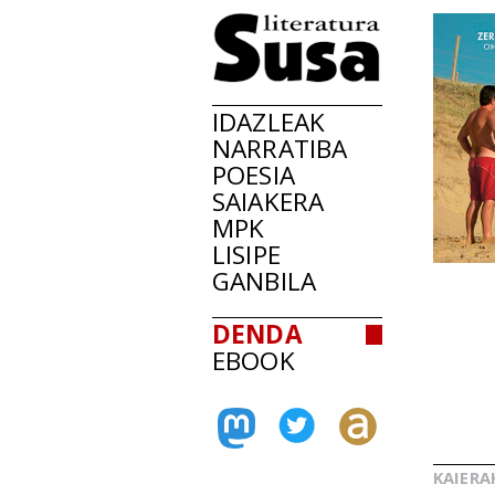
IDAZLEAK
NARRATIBA
POESIA
SAIAKERA
MPK
LISIPE
GANBILA
DENDA
EBOOK
KAIERA