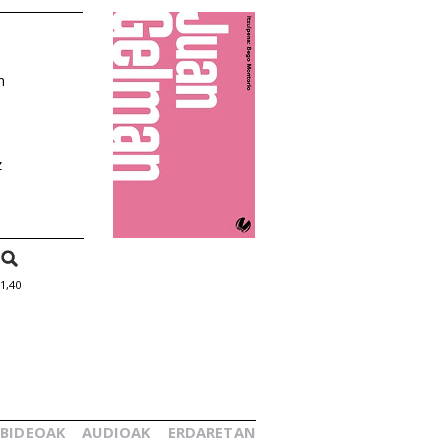
n
z
1,40
BIDEOAK
AUDIOAK
ERDARETAN