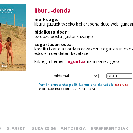
liburu-denda
merkeago:
liburu guztiek %5eko beherapena dute web gunea
bidalketa doan:
ez duzu posta gasturik izango
segurtasun osoa:
kreditu txartelaz ordain dezakezu segurtasun oso
edozein dendatan bezalaxe
klik egin hemen
laguntza
nahi izanez gero
bildumak:
Feminismoa eta politikaren eraldaketak
saskira
1
Mari Luz Esteban
- 2017, saiakera
K
G.
ARESTI
SUSA
83-86
ANTZERKIA
ERREFERENTZIAK
_
_