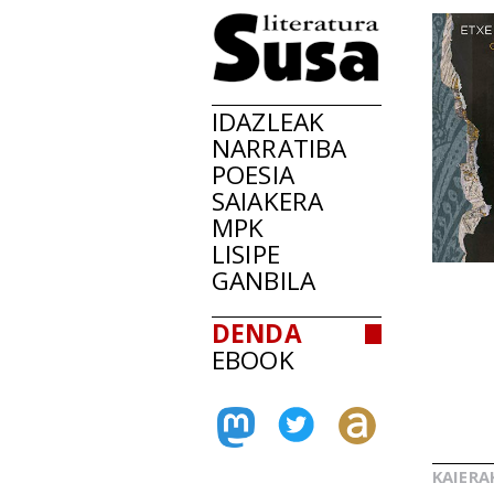
IDAZLEAK
NARRATIBA
POESIA
SAIAKERA
MPK
LISIPE
GANBILA
DENDA
EBOOK
KAIERA