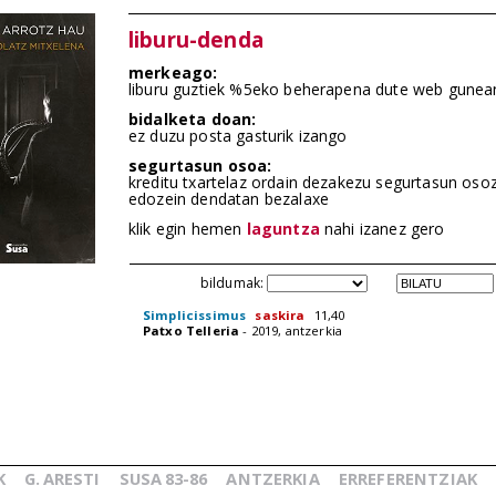
liburu-denda
merkeago:
liburu guztiek %5eko beherapena dute web gunea
bidalketa doan:
ez duzu posta gasturik izango
segurtasun osoa:
kreditu txartelaz ordain dezakezu segurtasun oso
edozein dendatan bezalaxe
klik egin hemen
laguntza
nahi izanez gero
bildumak:
Simplicissimus
saskira
11,40
Patxo Telleria
- 2019, antzerkia
K
G.
ARESTI
SUSA
83-86
ANTZERKIA
ERREFERENTZIAK
_
_