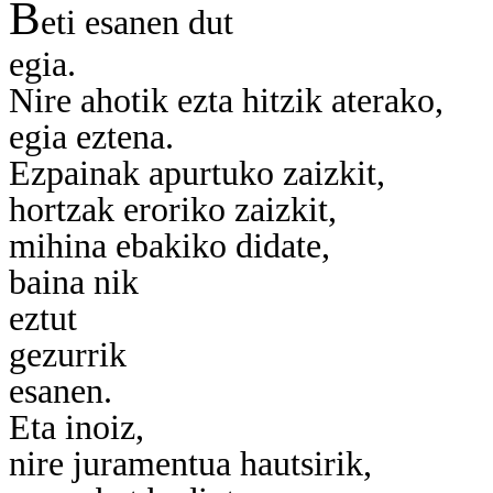
B
eti esanen dut
egia.
Nire ahotik ezta hitzik aterako,
egia eztena.
Ezpainak apurtuko zaizkit,
hortzak eroriko zaizkit,
mihina ebakiko didate,
baina nik
eztut
gezurrik
esanen.
Eta inoiz,
nire juramentua hautsirik,