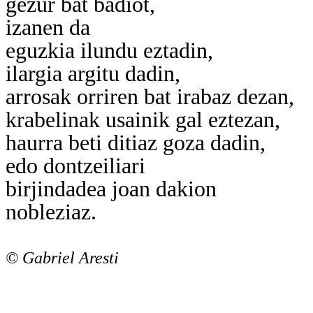
gezur bat badiot,
izanen da
eguzkia ilundu eztadin,
ilargia argitu dadin,
arrosak orriren bat irabaz dezan,
krabelinak usainik gal eztezan,
haurra beti ditiaz goza dadin,
edo dontzeiliari
birjindadea joan dakion
nobleziaz.
© Gabriel Aresti