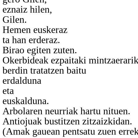
eznaiz hilen,
Gilen.
Hemen euskeraz
ta han erderaz.
Birao egiten zuten.
Okerbideak ezpaitaki mintzaerarik
berdin tratatzen baitu
erdalduna
eta
euskalduna.
Arbolaren neurriak hartu nituen.
Antiojuak bustitzen zitzaizkidan.
(Amak gauean pentsatu zuen erre