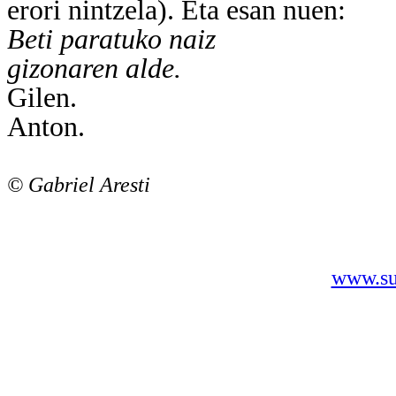
erori nintzela). Eta esan nuen:
Beti paratuko naiz
gizonaren alde.
Gilen.
Anton.
© Gabriel Aresti
www.sus