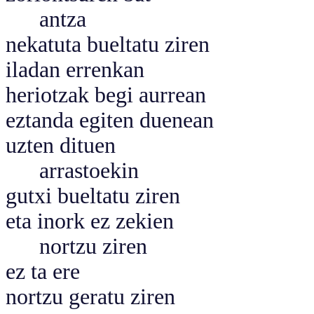
antza
nekatuta bueltatu ziren
iladan errenkan
heriotzak begi aurrean
eztanda egiten duenean
uzten dituen
arrastoekin
gutxi bueltatu ziren
eta inork ez zekien
nortzu ziren
ez ta ere
nortzu geratu ziren