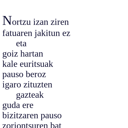
N
ortzu izan ziren
fatuaren jakitun ez
eta
goiz hartan
kale euritsuak
pauso beroz
igaro zituzten
gazteak
guda ere
bizitzaren pauso
zoriontsuren bat