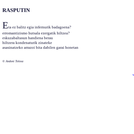
RASPUTIN
E
ta ez balitz egia infernurik badagoena?
erromantizismo hutsala ezergatik hiltzea?
eskuzabaltasun handiena berau
hiltzera kondenaturik zinateke
asasinatzeko arrazoi bita dabilen garai honetan
© Andoni Tolosa
w