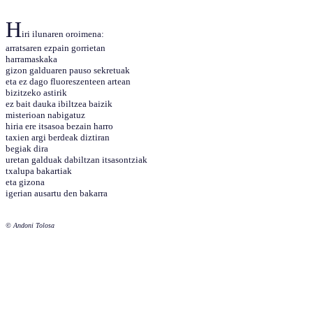
H
iri ilunaren oroimena:
arratsaren ezpain gorrietan
harramaskaka
gizon galduaren pauso sekretuak
eta ez dago fluoreszenteen artean
bizitzeko astirik
ez bait dauka ibiltzea baizik
misterioan nabigatuz
hiria ere itsasoa bezain harro
taxien argi berdeak diztiran
begiak dira
uretan galduak dabiltzan itsasontziak
txalupa bakartiak
eta gizona
igerian ausartu den bakarra
© Andoni Tolosa