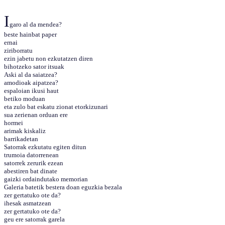
I
garo al da mendea?
beste hainbat paper
ernai
ziriborratu
ezin jabetu non ezkutatzen diren
bihotzeko sator itsuak
Aski al da saiatzea?
amodioak aipatzea?
espaloian ikusi haut
betiko moduan
eta zulo bat eskatu zionat etorkizunari
sua zerienan orduan ere
hormei
arimak kiskaliz
barrikadetan
Satorrak ezkutatu egiten ditun
trumoia datorrenean
satorrek zerurik ezean
abestiren bat dinate
gaizki ordaindutako memorian
Galeria batetik bestera doan eguzkia bezala
zer gertatuko ote da?
ihesak asmatzean
zer gertatuko ote da?
geu ere satorrak garela