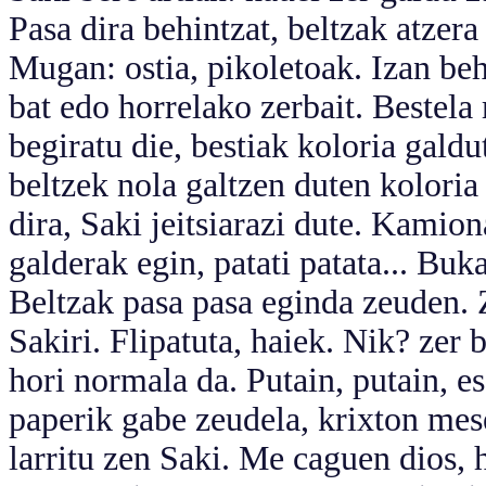
Pasa dira behintzat, beltzak atzera 
Mugan: ostia, pikoletoak. Izan beh
bat edo horrelako zerbait. Bestela
begiratu die, bestiak koloria galdu
beltzek nola galtzen duten koloria 
dira, Saki jeitsiarazi dute. Kamio
galderak egin, patati patata... Bu
Beltzak pasa pasa eginda zeuden. Z
Sakiri. Flipatuta, haiek. Nik? zer 
hori normala da. Putain, putain, e
paperik gabe zeudela, krixton mese
larritu zen Saki. Me caguen dios, 