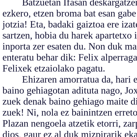
Batzuetan Ifasan deskargatzen z
ezkero, etzen broma bat esan gabe
jotzia! Eta, badaki gaiztoa ere iza
sartzen, hobia du harek apartetxo i
inporta zer esaten du. Non duk ma
enteratu behar dik: Felix alperraga
Felixek etzaiolako pagatu.
Ehizaren amorratua da, hari ez e
baino gehiagotan adituta nago, Jo
zuek denak baino gehiago maite di
zuek! Ni, nola ez bainintzen erret
Plazan nengoela atzetik etorri, za
dios, gaur ez al duk mizpirarik eka