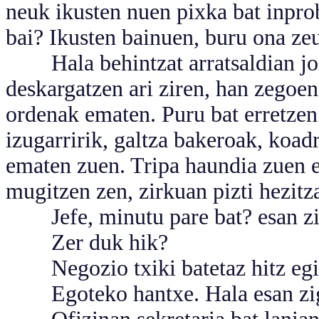
neuk ikusten nuen pixka bat inprob
bai? Ikusten bainuen, buru ona ze
Hala behintzat arratsaldian joa
deskargatzen ari ziren, han zegoen
ordenak ematen. Puru bat erretzen 
izugarririk, galtza bakeroak, koad
ematen zuen. Tripa haundia zuen e
mugitzen zen, zirkuan pizti hezitza
Jefe, minutu pare bat? esan zio
Zer duk hik?
Negozio txiki batetaz hitz egit
Egoteko hantxe. Hala esan zigu