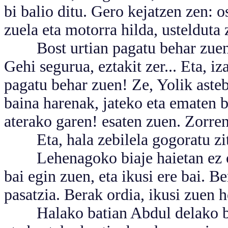
bi balio ditu. Gero kejatzen zen: o
zuela eta motorra hilda, ustelduta 
Bost urtian pagatu behar zuen, h
Gehi segurua, eztakit zer... Eta, i
pagatu behar zuen! Ze, Yolik asteb
baina harenak, jateko eta ematen b
aterako garen! esaten zuen. Zorre
Eta, hala zebilela gogoratu zitz
Lehenagoko biaje haietan ez ome
bai egin zuen, eta ikusi ere bai. B
pasatzia. Berak ordia, ikusi zuen 
Halako batian Abdul delako bat 