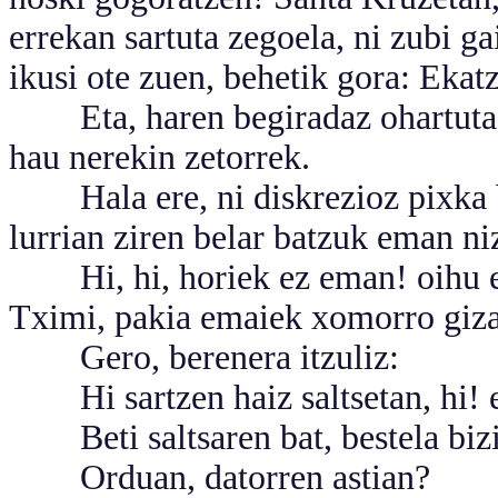
errekan sartuta zegoela, ni zubi ga
ikusi ote zuen, behetik gora: Ekat
Eta, haren begiradaz ohartuta, S
hau nerekin zetorrek.
Hala ere, ni diskrezioz pixka bat
lurrian ziren belar batzuk eman ni
Hi, hi, horiek ez eman! oihu egi
Tximi, pakia emaiek xomorro giza
Gero, berenera itzuliz:
Hi sartzen haiz saltsetan, hi! e
Beti saltsaren bat, bestela bizit
Orduan, datorren astian?