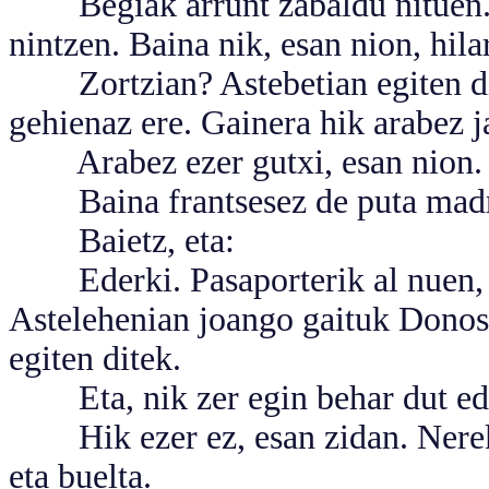
Begiak arrunt zabaldu nituen. Ma
nintzen. Baina nik, esan nion, hil
Zortzian? Astebetian egiten dia
gehienaz ere. Gainera hik arabez 
Arabez ezer gutxi, esan nion.
Baina frantsesez de puta madr
Baietz, eta:
Ederki. Pasaporterik al nuen, g
Astelehenian joango gaituk Donost
egiten ditek.
Eta, nik zer egin behar dut edo
Hik ezer ez, esan zidan. Nerekin 
eta buelta.