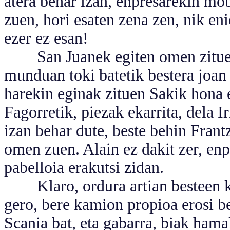
atera behar izan, enpresarekin mob
zuen, hori esaten zena zen, nik en
ezer ez esan!
San Juanek egiten omen zituen, 
munduan toki batetik bestera joan 
harekin eginak zituen Sakik hona e
Fagorretik, piezak ekarrita, dela I
izan behar dute, beste behin Frantz
omen zuen. Alain ez dakit zer, enp
pabelloia erakutsi zidan.
Klaro, ordura artian besteen kam
gero, bere kamion propioa erosi be
Scania bat, eta gabarra, biak hama