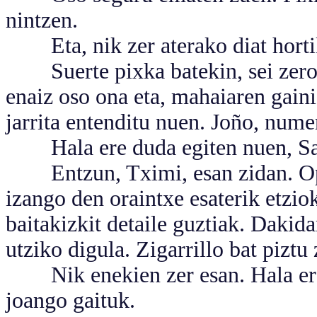
nintzen.
Eta, nik zer aterako diat hortik
Suerte pixka batekin, sei zero.
enaiz oso ona eta, mahaiaren gain
jarrita entenditu nuen. Joño, num
Hala ere duda egiten nuen, Sak
Entzun, Tximi, esan zidan. Ope
izango den oraintxe esaterik etzio
baitakizkit detaile guztiak. Dakida
utziko digula. Zigarrillo bat piztu
Nik enekien zer esan. Hala ere,
joango gaituk.