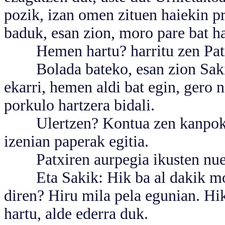
pozik, izan omen zituen haiekin p
baduk, esan zion, moro pare bat ha
Hemen hartu? harritu zen Pat
Bolada bateko, esan zion Sakik:
ekarri, hemen aldi bat egin, gero 
porkulo hartzera bidali.
Ulertzen? Kontua zen kanpoko 
izenian paperak egitia.
Patxiren aurpegia ikusten nuen: 
Eta Sakik: Hik ba al dakik moro
diren? Hiru mila pela egunian. Hik
hartu, alde ederra duk.