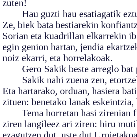
zuten!
Hau guzti hau esatiagatik eztut 
Ze, biek bata bestiarekin konfiant
Sorian eta kuadrillan elkarrekin ib
egin genion hartan, jendia ekartze
noiz ekarri, eta horrelakoak.
Gero Sakik beste arreglo bat p
Sakik nahi zuena zen, etortzeko
Eta hartarako, orduan, hasiera bat
zituen: benetako lanak eskeintzia,
Tema horretan hasi zirenian fras
ziren langileez ari ziren: hiru mut
ezagutzen dut, uste dut Urnietako