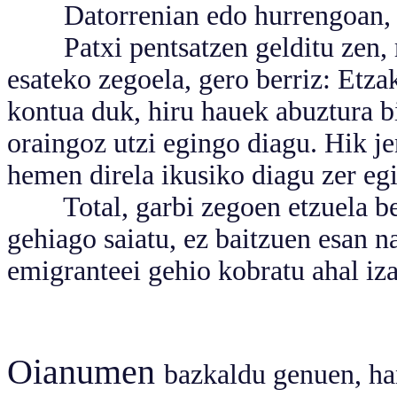
Datorrenian edo hurrengoan, Kr
Patxi pentsatzen gelditu zen, 
esateko zegoela, gero berriz: Etzak
kontua duk, hiru hauek abuztura bi
oraingoz utzi egingo diagu. Hik je
hemen direla ikusiko diagu zer egi
Total, garbi zegoen etzuela bere
gehiago saiatu, ez baitzuen esan n
emigranteei gehio kobratu ahal iz
Oianumen
bazkaldu genuen, han