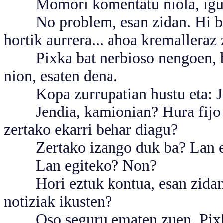
Momori komentatu niola, igual
No problem, esan zidan. Hi baha
hortik aurrera... ahoa kremalleraz
Pixka bat nerbioso nengoen, bain
nion, esaten dena.
Kopa zurrupatian hustu eta: Jend
Jendia, kamionian? Hura fijo fij
zertako ekarri behar diagu?
Zertako izango duk ba? Lan e
Lan egiteko? Non?
Hori eztuk kontua, esan zidan. E
notiziak ikusten?
Oso seguru ematen zuen. Pixka b