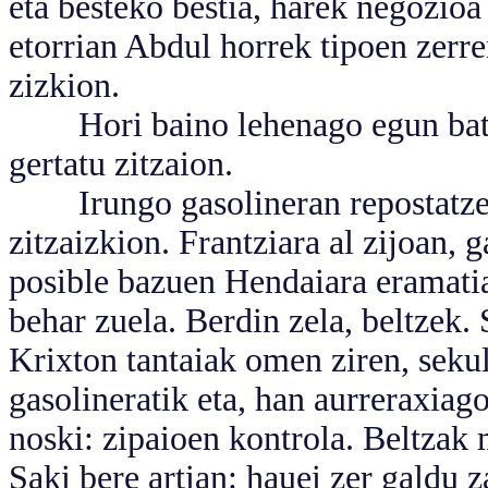
eta besteko bestia, harek negozioa
etorrian Abdul horrek tipoen zerr
zizkion.
Hori baino lehenago egun batia
gertatu zitzaion.
Irungo gasolineran repostatzen a
zitzaizkion. Frantziara al zijoan, 
posible bazuen Hendaiara eramati
behar zuela. Berdin zela, beltzek. 
Krixton tantaiak omen ziren, seku
gasolineratik eta, han aurreraxiago
noski: zipaioen kontrola. Beltzak
Saki bere artian: hauei zer galdu za