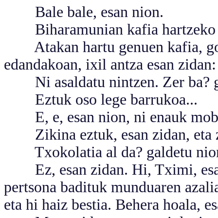
Bale bale, esan nion.
Biharamunian kafia hartzeko g
Atakan hartu genuen kafia, goi
edandakoan, ixil antza esan zidan:
Ni asaldatu nintzen. Zer ba? g
Eztuk oso lege barrukoa...
E, e, esan nion, ni enauk mobid
Zikina eztuk, esan zidan, eta za
Txokolatia al da? galdetu nio
Ez, esan zidan. Hi, Tximi, esan 
pertsona badituk munduaren azalia
eta hi haiz bestia. Behera hoala, e