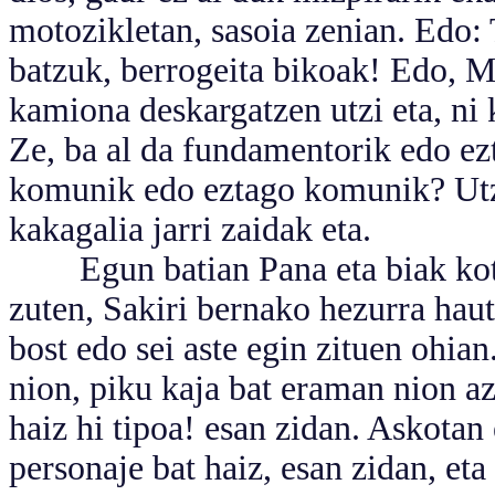
motozikletan, sasoia zenian. Edo:
batzuk, berrogeita bikoak! Edo, M
kamiona deskargatzen utzi eta, ni 
Ze, ba al da fundamentorik edo e
komunik edo eztago komunik? Utz
kakagalia jarri zaidak eta.
Egun batian Pana eta biak kotxia
zuten, Sakiri bernako hezurra hauts
bost edo sei aste egin zituen ohia
nion, piku kaja bat eraman nion az
haiz hi tipoa! esan zidan. Askotan
personaje bat haiz, esan zidan, eta