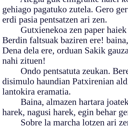
gehiago pagatuko zutela. Gero ge
erdi pasia pentsatzen ari zen.
Gutxienekoa zen paper haiek ba
Berdin faltsuak baziren ere! baina
Dena dela ere, orduan Sakik gauza
nahi zituen!
Ondo pentsatuta zeukan. Bere a
disimulo haundian Patxirenian aldi
lantokira eramatia.
Baina, almazen hartara joatekoa
harek, nagusi harek, egin behar ge
Sobre la marcha lotzen ari zen h