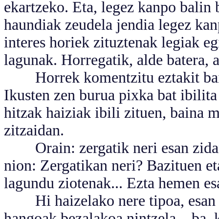
ekartzeko. Eta, legez kanpo balin
haundiak zeudela jendia legez kan
interes horiek zituztenak legiak eg
lagunak. Horregatik, alde batera, a
Horrek komentzitu eztakit baina
Ikusten zen burua pixka bat ibilit
hitzak haiziak ibili zituen, baina
zitzaidan.
Orain: zergatik neri esan zidan?
nion: Zergatikan neri? Bazituen et
lagundu ziotenak... Ezta hemen es
Hi haizelako nere tipoa, esan zi
hangoak bezalakoa nintzela... ba, k