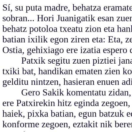
Sí, su puta madre, behatza eramat
sobran... Hori Juanigatik esan zuen
behatz potoloa txeatu zion eta han
batian ixilik egon ziren eta: Eta, 
Ostia, gehixiago ere izatia espero d
Patxik segitu zuen piztiei jana
txiki bat, handikan ematen zien ko
gelditu nintzen, hasieran enuen adi
Gero Sakik komentatu zidan, be
ere Patxirekin hitz eginda zegoen
haiek, pixka batian, egun batzuk ed
konforme zegoen, eztakit nik beren