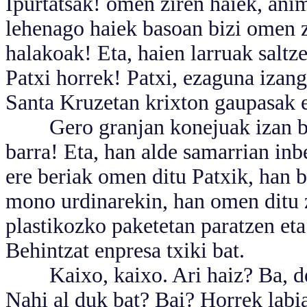
Ipurtatsak! omen ziren haiek, anima
lehenago haiek basoan bizi omen z
halakoak! Eta, haien larruak salt
Patxi horrek! Patxi, ezaguna izang
Santa Kruzetan krixton gaupasak eg
Gero granjan konejuak izan beha
barra! Eta, han alde samarrian inb
ere beriak omen ditu Patxik, han ba
mono urdinarekin, han omen ditu zi
plastikozko paketetan paratzen eta
Behintzat enpresa txiki bat.
Kaixo, kaixo. Ari haiz? Ba, den
Nahi al duk bat? Bai? Horrek labi