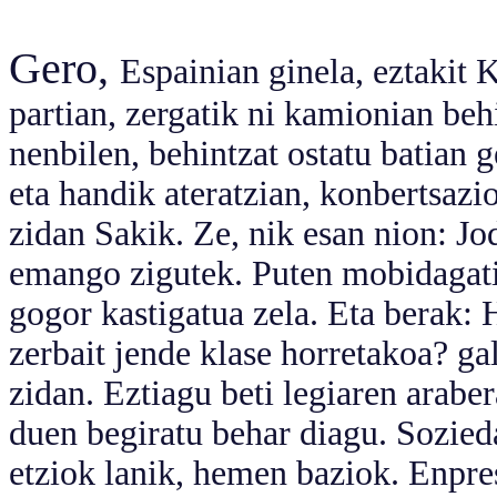
Gero,
Espainian ginela, eztakit 
partian, zergatik ni kamionian be
nenbilen, behintzat ostatu batian g
eta handik ateratzian, konbertsazio
zidan Sakik. Ze, nik esan nion: Jo
emango zigutek. Puten mobidagatik
gogor kastigatua zela. Eta berak: 
zerbait jende klase horretakoa? gal
zidan. Eztiagu beti legiaren arabe
duen begiratu behar diagu. Sozied
etziok lanik, hemen baziok. Enpr