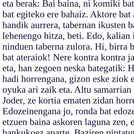
eta berak: Bai baina, ni komiki bat
bat egiteko ere bahaiz. Aktore bat
handik aurrera, tabernan ikusten 
lehenengo hitza, beti. Edo, kalian
ninduen taberna zulora. Hi, birra b
bat ateraiok! Nere kontra kontra jar
eta, han zegoen neska bategatik:
hadi horrengana, gizon eske ziok e
oyuka ari zaik eta. Altu samarrian 
Joder, ze kortia ematen zidan horr
Edozeinengana jo, ronda bat edozei
etzuen baina askoren laguna zen, e
bankukoez aparte. Baziren pintatut