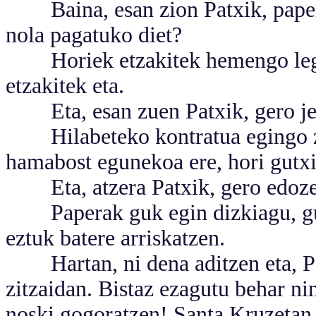
Baina, esan zion Patxik, paperak
nola pagatuko diet?
Horiek etzakitek hemengo legeen
etzakitek eta.
Eta, esan zuen Patxik, gero jen
Hilabeteko kontratua egingo zi
hamabost egunekoa ere, hori gutx
Eta, atzera Patxik, gero edozer 
Paperak guk egin dizkiagu, guk e
eztuk batere arriskatzen.
Hartan, ni dena aditzen eta, Pat
zitzaidan. Bistaz ezagutu behar ni
noski gogoratzen! Santa Kruzetan,