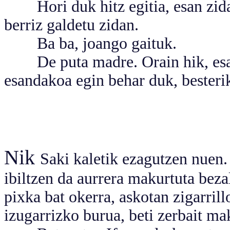
Hori duk hitz egitia, esan zidan.
berriz galdetu zidan.
Ba ba, joango gaituk.
De puta madre. Orain hik, esa
esandakoa egin behar duk, besteri
Nik
Saki kaletik ezagutzen nuen. 
ibiltzen da aurrera makurtuta beza
pixka bat okerra, askotan zigarri
izugarrizko burua, beti zerbait ma