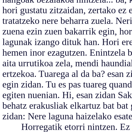
hori gustatu zitzaidan, zertako ez 
tratatzeko nere beharra zuela. Neri
zuena ezin zuen bakarrik egin, hor
lagunak izango dituk han. Hori ere
hemen inor ezagutzen. Enintzela 
aita urrutikoa zela, mendi haundia
ertzekoa. Tuarega al da ba? esan z
egin zidan. Tu es pas tuareg quand
egiten nuenian. Hi, esan zidan Saki
behatz erakusliak elkartuz bat bat g
zidan: Nere laguna haizelako esaten
Horregatik etorri nintzen. Ez di