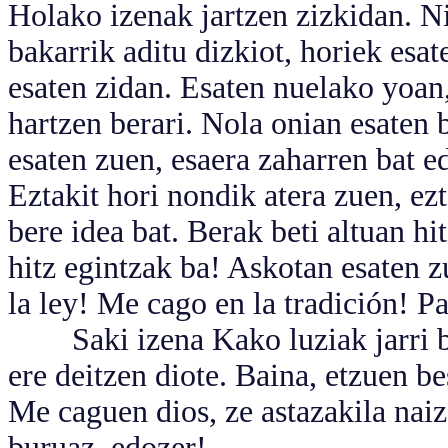
Holako izenak jartzen zizkidan. Ni
bakarrik aditu dizkiot, horiek esa
esaten zidan. Esaten nuelako yoa
hartzen berari. Nola onian esaten b
esaten zuen, esaera zaharren bat e
Eztakit hori nondik atera zuen, ez
bere idea bat. Berak beti altuan hit
hitz egintzak ba! Askotan esaten 
la ley! Me cago en la tradición! P
Saki izena Kako luziak jarri beh
ere deitzen diote. Baina, etzuen be
Me caguen dios, ze astazakila nai
buruaz, edozer!