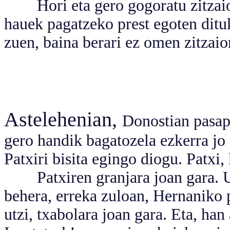
Hori eta gero gogoratu zitzaion.
hauek pagatzeko prest egoten dit
zuen, baina berari ez omen zitzaio
Astelehenian,
Donostian pasapo
gero handik bagatozela ezkerra jo 
Patxiri bisita egingo diogu. Patxi,
Patxiren granjara joan gara. Urn
behera, erreka zuloan, Hernaniko p
utzi, txabolara joan gara. Eta, han 