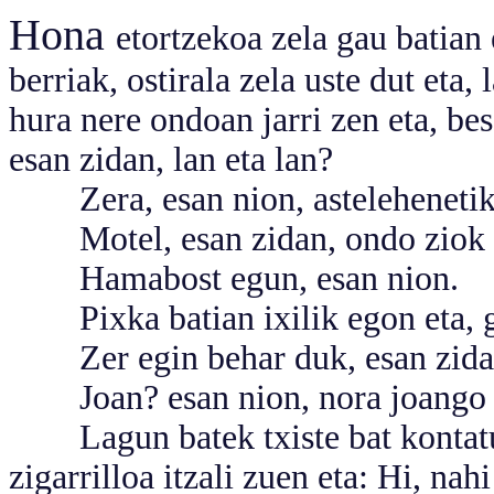
Hona
etortzekoa zela gau batian
berriak, ostirala zela uste dut eta
hura nere ondoan jarri zen eta, be
esan zidan, lan eta lan?
Zera, esan nion, astelehenetik 
Motel, esan zidan, ondo ziok ho
Hamabost egun, esan nion.
Pixka batian ixilik egon eta, g
Zer egin behar duk, esan zidan,
Joan? esan nion, nora joango
Lagun batek txiste bat kontatu 
zigarrilloa itzali zuen eta: Hi, na