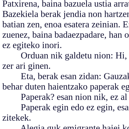
Patxirena, baina bazuela ustia arr
Bazekiela berak jendia non hartz
batian zen, enoa esatera zeinian. 
zuenez, baina badaezpadare, han or
ez egiteko inori.
Orduan nik galdetu nion: Hi, ze
zer ari ginen.
Eta, berak esan zidan: Gauzak o
behar duten haientzako paperak eg
Paperak? esan nion nik, ez al di
Paperak egin edo ez egin, esan 
zitekek.
Alegia guk emigrante haiei kont