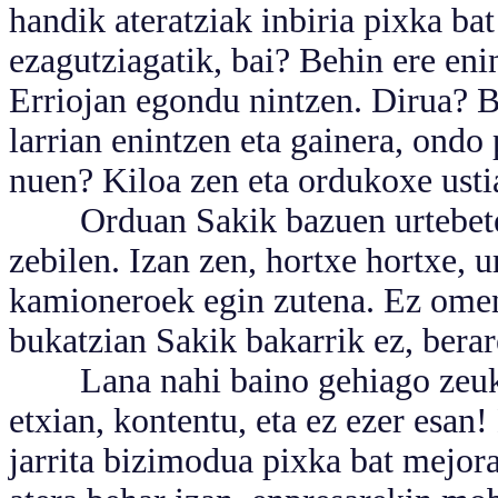
handik ateratziak inbiria pixka b
ezagutziagatik, bai? Behin ere eni
Erriojan egondu nintzen. Dirua? B
larrian enintzen eta gainera, ondo 
nuen? Kiloa zen eta ordukoxe usti
Orduan Sakik bazuen urtebete Sa
zebilen. Izan zen, hortxe hortxe, 
kamioneroek egin zutena. Ez omen 
bukatzian Sakik bakarrik ez, bera
Lana nahi baino gehiago zeukate
etxian, kontentu, eta ez ezer esan
jarrita bizimodua pixka bat mejor