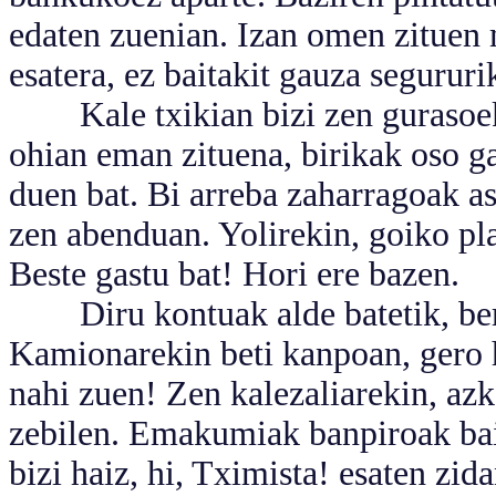
edaten zuenian. Izan omen zituen 
esatera, ez baitakit gauza segururi
Kale txikian bizi zen gurasoeki
ohian eman zituena, birikak oso g
duen bat. Bi arreba zaharragoak a
zen abenduan. Yolirekin, goiko pla
Beste gastu bat! Hori ere bazen.
Diru kontuak alde batetik, bere
Kamionarekin beti kanpoan, gero he
nahi zuen! Zen kalezaliarekin, azk
zebilen. Emakumiak banpiroak bai
bizi haiz, hi, Tximista! esaten zid