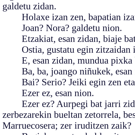
galdetu zidan.
Holaxe izan zen, bapatian iza
Joan? Nora? galdetu nion.
Etzakiat, esan zidan, biaje bat
Ostia, gustatu egin zitzaidan i
E, esan zidan, mundua pixka ba
Ba, ba, joango niñukek, esan 
Bai? Serio? Jeiki egin zen eta:
Ezer ez, esan nion.
Ezer ez? Aurpegi bat jarri zidan
zerbezarekin bueltan zetorrela, bes
Marruecosera; zer iruditzen zaik?