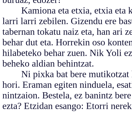
Kamiona eta etxia, etxia eta kam
larri larri zebilen. Gizendu ere b
tabernan tokatu naiz eta, han ari z
behar dut eta. Horrekin oso konte
hilabeteko behar zuen. Nik Yoli ez
beheko aldian behintzat.
Ni pixka bat bere mutikotzat ha
hori. Eraman egiten ninduela, esat
nintzaion. Bestela, ez banintz ber
ezta? Etzidan esango: Etorri nere