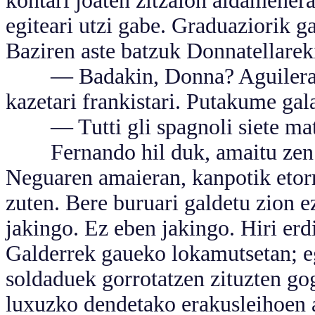
kontari joaten zitzaion aldamenera.
egiteari utzi gabe. Graduaziorik g
Baziren aste batzuk Donnatellarek
— Badakin, Donna? Aguilera kap
kazetari frankistari. Putakume gal
— Tutti gli spagnoli siete matti
Fernando hil duk, amaitu zen 
Neguaren amaieran, kanpotik etorr
zuten. Bere buruari galdetu zion e
jakingo. Ez eben jakingo. Hiri erd
Galderrek gaueko lokamutsetan; 
soldaduek gorrotatzen zituzten gog
luxuzko dendetako erakusleihoen au