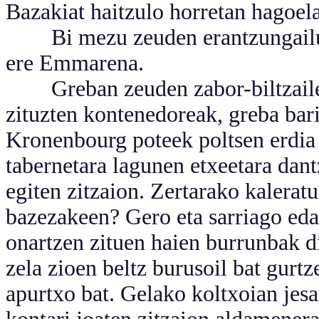
Bazakiat haitzulo horretan hagoel
Bi mezu zeuden erantzungailua
ere Emmarena.
Greban zeuden zabor-biltzaileak
zituzten kontenedoreak, greba bari
Kronenbourg poteek poltsen erdia
tabernetara lagunen etxeetara dant
egiten zitzaion. Zertarako kalerat
bazezakeen? Gero eta sarriago edat
onartzen zituen haien burrunbak d
zela zioen beltz burusoil bat gurt
apurtxo bat. Gelako koltxoian jes