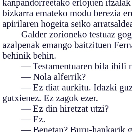
kanpandorreetako erlojuen itzalak
bizkarra emateko modu berezia ere
apirilaren hogeita seiko arratsalde
Galder zorioneko testuaz gogora
azalpenak emango baitzituen Fer
behinik behin.
— Testamentuaren bila ibili nau
— Nola alferrik?
— Ez diat aurkitu. Idazki guztia
gutxienez. Ez zagok ezer.
— Ez din hiretzat utzi?
— Ez.
— Benetan? Buru-hankarik gabek