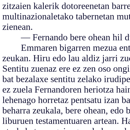
zitzaien kalerik dotoreenetan barre
multinazionaletako tabernetan muti
zienean.
— Fernando bere ohean hil duk. 
Emmaren bigarren mezua entzun
zeukan. Hiru edo lau aldiz jarri z
Sentitu zuenaz ere ez zen oso ongi
bat bezalaxe sentitu zelako irudip
ez zuela Fernandoren heriotza hai
lehenago horretaz pentsatu izan b
beharra zeukala, bere ohean, edo b
liburuen testamentuaren artean. H