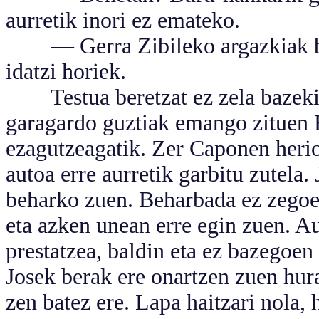
aurretik inori ez emateko.
— Gerra Zibileko argazkiak baka
idatzi horiek.
Testua beretzat ez zela bazekie
garagardo guztiak emango zituen 
ezagutzeagatik. Zer Caponen herio
autoa erre aurretik garbitu zutela
beharko zuen. Beharbada ez zegoe
eta azken unean erre egin zuen. A
prestatzea, baldin eta ez bazegoen
Josek berak ere onartzen zuen hur
zen batez ere. Lapa haitzari nola, h