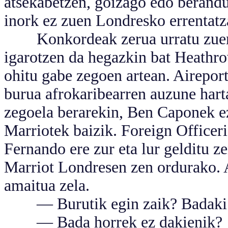
atsekabetzen, goizago edo berandu
inork ez zuen Londresko errentatza
Konkordeak zerua urratu zuen. 
igarotzen da hegazkin bat Heathr
ohitu gabe zegoen artean. Airepor
burua afrokaribearren auzune hart
zegoela berarekin, Ben Caponek ez
Marriotek baizik. Foreign Officeri.
Fernando ere zur eta lur gelditu z
Marriot Londresen zen ordurako. A
amaitua zela.
— Burutik egin zaik? Badaki 
— Bada horrek ez dakienik?