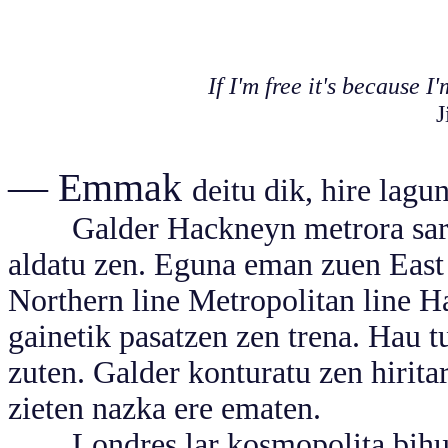
If I'm free it's because 
J
— Emmak
deitu dik, hire lagu
Galder Hackneyn metrora sartu 
aldatu zen. Eguna eman zuen East 
Northern line Metropolitan line 
gainetik pasatzen zen trena. Hau t
zuten. Galder konturatu zen hirita
zieten nazka ere ematen.
Londres lar kosmopolita bihurtu