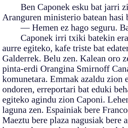
Ben Caponek esku bat jarri zion
Aranguren ministerio batean hasi b
— Hemen ez hago seguru. Bazak
Caponek irri txiki batekin erant
aurre egiteko, kafe triste bat edat
Galderrek. Belu zen. Kalean oro z
pinta-erdi Orangina Smirnoff Can
komunetara. Emmak azaldu zion eg
ondoren, erreportari bat eduki beh
egiteko agindu zion Caponi. Lehen
laguna zen. Espainiak bere Franc
Maeztu bere plaza nagusiak bere a