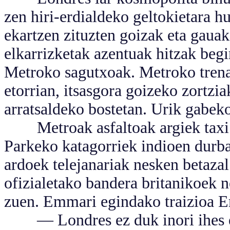
zen hiri-erdialdeko geltokietara h
ekartzen zituzten goizak eta gaua
elkarrizketak azentuak hitzak beg
Metroko sagutxoak. Metroko trenak
etorrian, itsasgora goizeko zortzi
arratsaldeko bostetan. Urik gabeko
Metroak asfaltoak argiek taxi b
Parkeko katagorriek indioen durb
ardoek telejanariak nesken betazal
ofizialetako bandera britanikoek 
zuen. Emmari egindako traizioa E
— Londres ez duk inori ihes egi