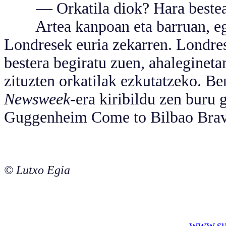
— Orkatila diok? Hara bestea! E
Artea kanpoan eta barruan, egin
Londresek euria zekarren. Londrese
bestera begiratu zuen, ahaleginet
zituzten orkatilak ezkutatzeko. B
Newsweek
-era kiribildu zen buru 
Guggenheim Come to Bilbao Brav
© Lutxo Egia
www.sus