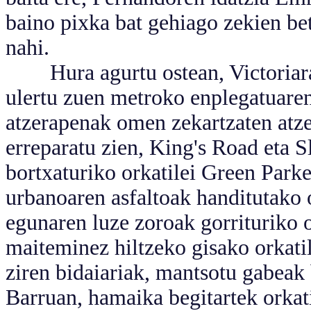
baino pixka bat gehiago zekien beti
nahi.
Hura agurtu ostean, Victoriara 
ulertu zuen metroko enplegatuaren
atzerapenak omen zekartzaten atzer
erreparatu zien, King's Road eta S
bortxaturiko orkatilei Green Parke
urbanoaren asfaltoak handitutako o
egunaren luze zoroak gorrituriko o
maiteminez hiltzeko gisako orkatil
ziren bidaiariak, mantsotu gabeak
Barruan, hamaika begitartek orkatil