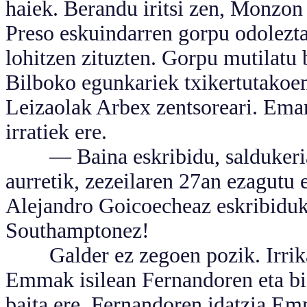
haiek. Berandu iritsi zen, Monzon
Preso eskuindarren gorpu odolezt
lohitzen zituzten. Gorpu mutilatu 
Bilboko egunkariek txikertutakoen
Leizaolak Arbex zentsoreari. Eman
irratiek ere.
— Baina eskribidu, saldukeriaz
aurretik, zezeilaren 27an ezagutu
Alejandro Goicoecheaz eskribiduk
Southamptonez!
Galder ez zegoen pozik. Irrikan
Emmak isilean Fernandoren eta bi
baita ere, Fernandoren idatzia E