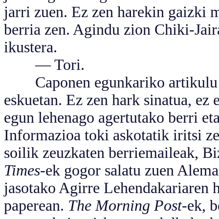
jarri zuen. Ez zen harekin gaizki 
berria zen. Agindu zion Chiki-Jair
ikustera.
— Tori.
Caponen egunkariko artikulu ba
eskuetan. Ez zen hark sinatua, ez 
egun lehenago agertutako berri eta
Informazioa toki askotatik iritsi
soilik zeuzkaten berriemaileak, Bi
Times-
ek gogor salatu zuen Alema
jasotako Agirre Lehendakariaren h
paperean.
The Morning Post-
ek, b