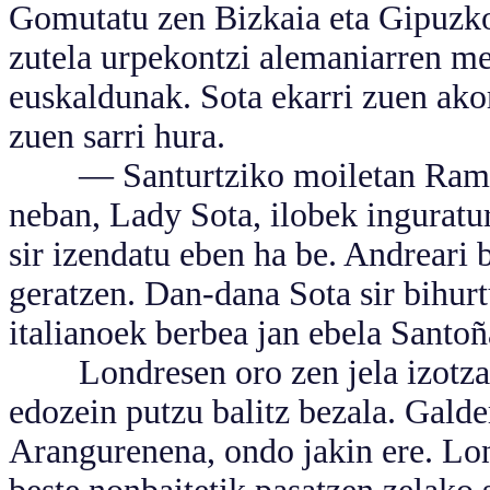
Gomutatu zen Bizkaia eta Gipuzko
zutela urpekontzi alemaniarren me
euskaldunak. Sota ekarri zuen akor
zuen sarri hura.
— Santurtziko moiletan Ramon 
neban, Lady Sota, ilobek inguratu
sir izendatu eben ha be. Andreari 
geratzen. Dan-dana Sota sir bihur
italianoek berbea jan ebela Santo
Londresen oro zen jela izotza h
edozein putzu balitz bezala. Gald
Arangurenena, ondo jakin ere. Lon