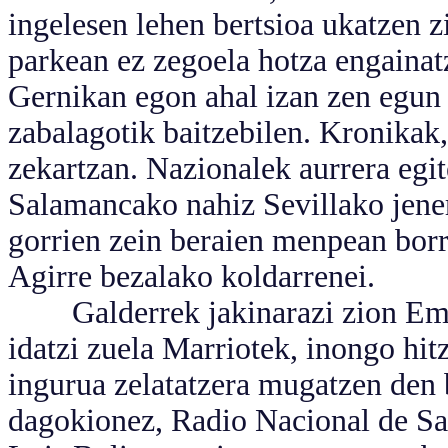
ingelesen lehen bertsioa ukatzen 
parkean ez zegoela hotza engaina
Gernikan egon ahal izan zen egun 
zabalagotik baitzebilen. Kronikak,
zekartzan. Nazionalek aurrera egit
Salamancako nahiz Sevillako jener
gorrien zein beraien menpean borr
Agirre bezalako koldarrenei.
Galderrek jakinarazi zion Emm
idatzi zuela Marriotek, inongo hitz
ingurua zelatatzera mugatzen den
dagokionez, Radio Nacional de Sal