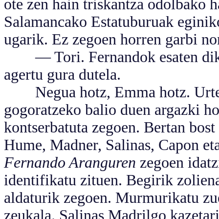
ote zen hain triskantza odolbako 
Salamancako Estatuburuak eginiko
ugarik. Ez zegoen horren garbi no
— Tori. Fernandok esaten dik ar
agertu gura dutela.
Negua hotz, Emma hotz. Urte m
gogoratzeko balio duen argazki ho
kontserbatuta zegoen. Bertan bost 
Hume, Madner, Salinas, Capon eta
Fernando Aranguren
zegoen idatz
identifikatu zituen. Begirik zolie
aldaturik zegoen. Murmurikatu zu
zeukala. Salinas Madrilgo kazetari