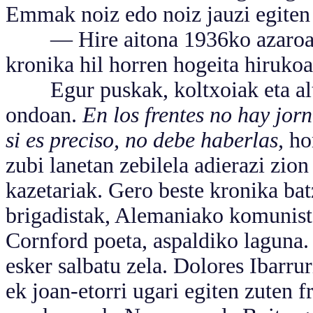
Emmak noiz edo noiz jauzi egiten
— Hire aitona 1936ko azaroan i
kronika hil horren hogeita hirukoa
Egur puskak, koltxoiak eta altza
ondoan.
En los frentes no hay jor
si es preciso, no debe haberlas,
hor
zubi lanetan zebilela adierazi zio
kazetariak. Gero beste kronika bat
brigadistak, Alemaniako komunista
Cornford poeta, aspaldiko laguna. 
esker salbatu zela. Dolores Ibarru
ek joan-etorri ugari egiten zuten f