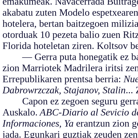
emakumeak. Navacerrada Buitrago
akabatu zuten Modelo espetxearen
hotelera, bertan baitzegoen milizia
otorduak 10 pezeta balio zuen Ritz
Florida hoteletan ziren. Koltsov b
— Gerra puta honegatik ez balit
zion Marriotek Madrilera iritsi zen
Errepublikaren prentsa berria:
Nue
Dabrowrzczak, Stajanov, Stalin
...
Capon ez zegoen seguru gerrak z
Auskalo.
ABC-Diario al Sevicio d
Informaciones, Ya
erantzun zion g
jada. Egunkari guztiak zeuden ze