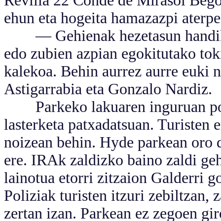
Revilla 22 Conde de Mirasol Beg
ehun eta hogeita hamazazpi aterpe
— Gehienak hezetasun handiko s
edo zubien azpian egokitutako to
kalekoa. Behin aurrez aurre euki 
Astigarrabia eta Gonzalo Nardiz.
Parkeko lakuaren inguruan poliz
lasterketa patxadatsuan. Turisten 
noizean behin. Hyde parkean oro da
ere. IRAk zaldizko baino zaldi ge
lainotua etorri zitzaion Galderri 
Poliziak turisten itzuri zebiltzan,
zertan izan. Parkean ez zegoen gir