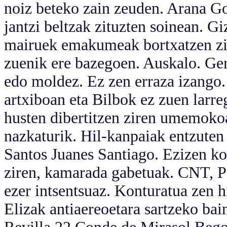
noiz beteko zain zeuden. Arana Go
jantzi beltzak zituzten soinean. G
mairuek emakumeak bortxatzen zitu
zuenik ere bazegoen. Auskalo. Ger
edo moldez. Ez zen erraza izango.
artxiboan eta Bilbok ez zuen larr
husten dibertitzen ziren umemoko
nazkaturik. Hil-kanpaiak entzuten
Santos Juanes Santiago. Ezizen ko
ziren, kamarada gabetuak. CNT, 
ezer intsentsuaz. Konturatua zen hi
Elizak antiaereoetara sartzeko ba