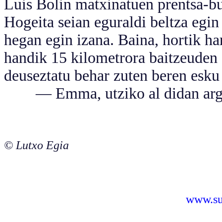
Luis Bolin matxinatuen prentsa-b
Hogeita seian eguraldi beltza egi
hegan egin izana. Baina, hortik h
handik 15 kilometrora baitzeuden 
deuseztatu behar zuten beren esku
— Emma, utziko al didan argazk
© Lutxo Egia
www.sus