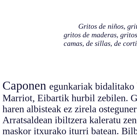
Gritos de niños, gritos 
gritos de maderas, gritos
camas, de sillas, de cort
Caponen
egunkariak bidalitako 
Marriot, Eibartik hurbil zebilen.
haren albisteak ez zirela osteguner
Arratsaldean ibiltzera kaleratu ze
maskor itxurako iturri batean. Bi