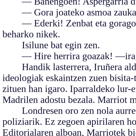
— Banengoen! Aspergarria duk
— Gora joateko asmoa zauka
— Ederki! Zenbat eta gorago, o
beharko nikek.
Isilune bat egin zen.
— Hire herrira goazak! —iraga
Handik lasterrera, Iruñera alde
ideologiak eskaintzen zuen bisita-t
zituen han igaro. Iparraldeko lur-
Madrilen adostu bezala. Marriot m
Londresen oro zen nola aurre e
poliziarik. Ez zegoen apirilaren h
Editorialaren alboan, Marriotek bi