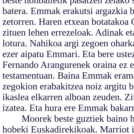
beste nonbaitetik pasatzen zelako 
batera. Emmak erakutsi argazkia b
zetorren. Haren etxean botatakoa 
zituen lehen errezeloak. Adinak et
lotura. Nahikoa argi zegoen ohark
ezer aipatu Emmari. Eta bere uste
Fernando Arangurenek oraina ez ez
testamentuan. Baina Emmak eraman
zegokion erabakitzea noiz argitu b
ikaslea elkarren alboan zeuden. Z
izatea. Eta hura ere Emmak bakarr
Moorek beste guztiek baino hob
hobeki Euskadirekikoak. Marriot ir