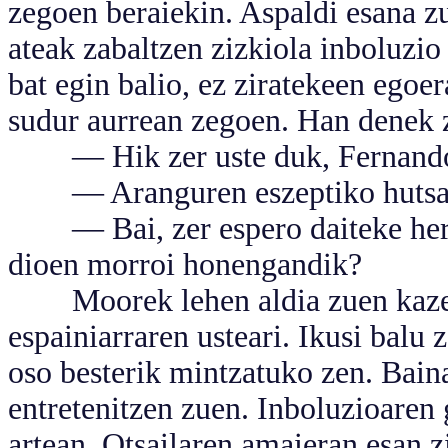
zegoen beraiekin. Aspaldi esana z
ateak zabaltzen zizkiola inboluzio
bat egin balio, ez ziratekeen egoe
sudur aurrean zegoen. Han denek z
— Hik zer uste duk, Fernand
— Aranguren eszeptiko hutsa d
— Bai, zer espero daiteke heriot
dioen morroi honengandik?
Moorek lehen aldia zuen kazetar
espainiarraren usteari. Ikusi balu
oso besterik mintzatuko zen. Bain
entretenitzen zuen. Inboluzioaren
artean. Otsailaren amaieran esan 