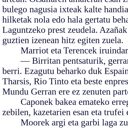
bulego nagusia ixteak kalte handia
hilketak nola edo hala gertatu beh
Laguntzeko prest zeudela. Azañak 
guztien izenean hitz egiten zuela.
Marriot eta Terencek iruindarra
— Birritan pentsaturik, gerrari 
berri. Ezagutu beharko duk Espain
Tharsis, Rio Tinto eta beste enpre
Mundu Gerran ere ez zenuten part
Caponek bakea emateko erregutu
zebilen, kazetarien esan eta trufei
Moorek argi eta garbi laga zuen