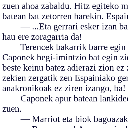
zuen ahoa zabaldu. Hitz egiteko m
batean bat zetorren harekin. Espa
— ...Eta gerrari esker izan badu
hau ere zoragarria da!
Terencek bakarrik barre egin zu
Caponek begi-imintzio bat egin zi
beste keinu batez adierazi zion ez
zekien zergatik zen Espainiako ge
anakronikoak ez ziren izango, ba!
Caponek apur batean lankideen 
zuen.
— Marriot eta biok bagoazak h