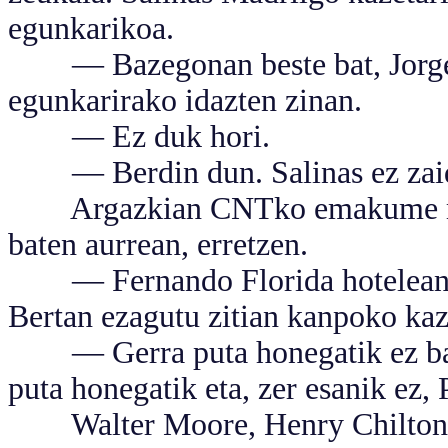
egunkarikoa.
— Bazegonan beste bat, Jorge 
egunkarirako idazten zinan.
— Ez duk hori.
— Berdin dun. Salinas ez zaida
Argazkian CNTko emakume miliz
baten aurrean, erretzen.
— Fernando Florida hotelean zeb
Bertan ezagutu zitian kanpoko kaz
— Gerra puta honegatik ez balit
puta honegatik eta, zer esanik ez,
Walter Moore, Henry Chilton In