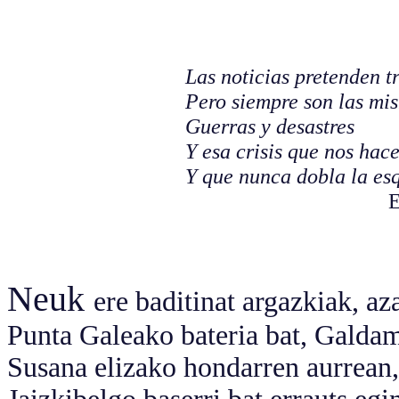
Las noticias pretenden 
Pero siempre son las mi
Guerras y desastres
Y esa crisis que nos hac
Y que nunca dobla la es
Eneko H
Neuk
ere baditinat argazkiak, 
Punta Galeako bateria bat, Galda
Susana elizako hondarren aurrean,