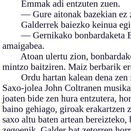
Emmak adi entzuten zuen.
— Gure aitonak bazekian ez zela
Galderrek baiezko keinua egin
— Gernikako bonbardaketa Blit
amaigabea.
Atoan ulertu zion, bonbardakete
mintzo baitziren. Maiz berbarik er
Ordu hartan kalean dena zen ma
Saxo-jolea John Coltranen musika
joaten bide zen hura entzutera, ho
baino gehiago, giroak erakartzen z
saxo altu baten artean bereizteko, 
zegoenik. Galder bat zetorren hor