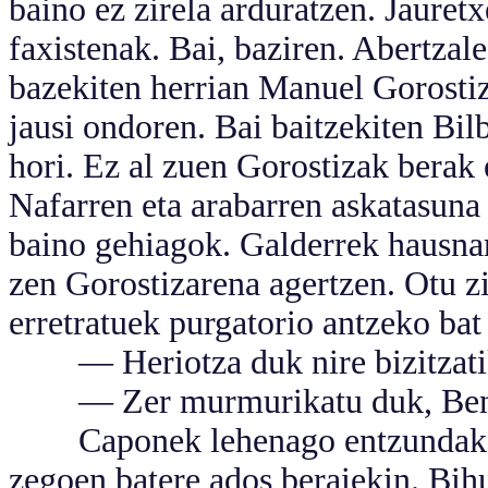
baino ez zirela arduratzen. Jauretx
faxistenak. Bai, baziren. Abertzale
bazekiten herrian Manuel Gorostiz
jausi ondoren. Bai baitzekiten Bil
hori. Ez al zuen Gorostizak berak 
Nafarren eta arabarren askatasuna 
baino gehiagok. Galderrek hausna
zen Gorostizarena agertzen. Otu z
erretratuek purgatorio antzeko bat
— Heriotza duk nire bizitzatik i
— Zer murmurikatu duk, Ben? 
Caponek lehenago entzundako b
zegoen batere ados beraiekin. Bihu