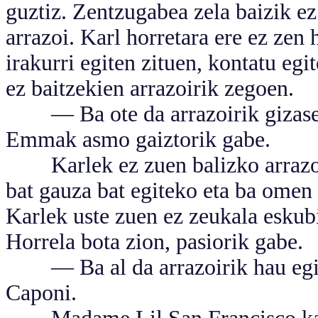
guztiz. Zentzugabea zela baizik ez
arrazoi. Karl horretara ere ez zen
irakurri egiten zituen, kontatu eg
ez baitzekien arrazoirik zegoen.
— Ba ote da arrazoirik gizasem
Emmak asmo gaiztorik gabe.
Karlek ez zuen balizko arrazoi
bat gauza bat egiteko eta ba omen 
Karlek uste zuen ez zeukala esku
Horrela bota zion, pasiorik gabe.
— Ba al da arrazoirik hau egit
Caponi.