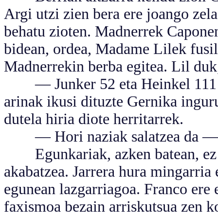
Argi utzi zien bera ere joango ze
behatu zioten. Madnerrek Caponen 
bidean, ordea, Madame Lilek fusil
Madnerrekin berba egitea. Lil du
— Junker 52 eta Heinkel 111 bo
arinak ikusi dituzte Gernika ingu
dutela hiria diote herritarrek.
— Hori naziak salatzea da —era
Egunkariak, azken batean, ez zu
akabatzea. Jarrera hura mingarria
egunean lazgarriagoa. Franco ere e
faxismoa bezain arriskutsua zen 