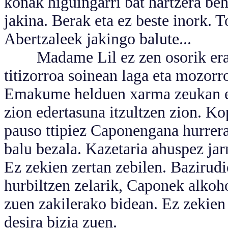
koñak higuingarri bat hartzera be
jakina. Berak eta ez beste inork. T
Abertzaleek jakingo balute...
Madame Lil ez zen osorik erantz
titizorroa soinean laga eta mozorro
Emakume helduen xarma zeukan et
zion edertasuna itzultzen zion. Ko
pauso ttipiez Caponengana hurrera
balu bezala. Kazetaria ahuspez jar
Ez zekien zertan zebilen. Bazirudi
hurbiltzen zelarik, Caponek alko
zuen zakilerako bidean. Ez zekien 
desira bizia zuen.