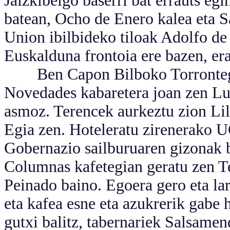
Jaizkibelgo baserri bat errauts eg
batean, Ocho de Enero kalea eta S
Union ibilbideko tiloak Adolfo de
Euskalduna frontoia ere bazen, era
Ben Capon Bilboko Torrontegi h
Novedades kabaretera joan zen Lu
asmoz. Terencek aurkeztu zion Lil
Egia zen. Hoteleratu zirenerako 
Gobernazio sailburuaren gizonak b
Columnas kafetegian geratu zen T
Peinado baino. Egoera gero eta lar
eta kafea esne eta azukrerik gabe 
gutxi balitz, tabernariek Salsamend