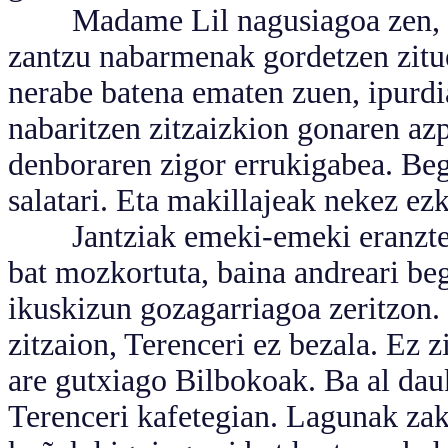
Madame Lil nagusiagoa zen, agi
zantzu nabarmenak gordetzen zitu
nerabe batena ematen zuen, ipurdia
nabaritzen zitzaizkion gonaren az
denboraren zigor errukigabea. Be
salatari. Eta makillajeak nekez ez
Jantziak emeki-emeki eranzten 
bat mozkortuta, baina andreari be
ikuskizun gozagarriagoa zeritzon.
zitzaion, Terenceri ez bezala. Ez 
are gutxiago Bilbokoak. Ba al dau
Terenceri kafetegian. Lagunak zak