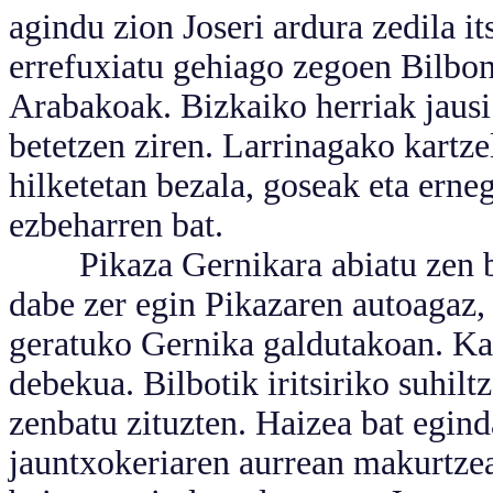
agindu zion Joseri ardura zedila it
errefuxiatu gehiago zegoen Bilbon
Arabakoak. Bizkaiko herriak jausi
betetzen ziren. Larrinagako kartz
hilketetan bezala, goseak eta ern
ezbeharren bat.
Pikaza Gernikara abiatu zen ber
dabe zer egin Pikazaren autoagaz,
geratuko Gernika galdutakoan. Kaze
debekua. Bilbotik iritsiriko suhilt
zenbatu zituzten. Haizea bat egind
jauntxokeriaren aurrean makurtzea