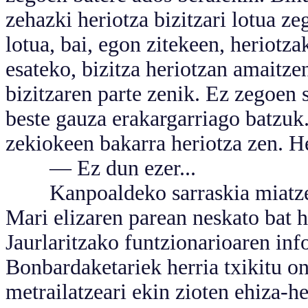
zehazki heriotza bizitzari lotua z
lotua, bai, egon zitekeen, heriotza
esateko, bizitza heriotzan amaitzen
bizitzaren parte zenik. Ez zegoen 
beste gauza erakargarriago batzuk.
zekiokeen bakarra heriotza zen. He
— Ez dun ezer...
Kanpoaldeko sarraskia miatzen 
Mari elizaren parean neskato bat 
Jaurlaritzako funtzionarioaren inf
Bonbardaketariek herria txikitu o
metrailatzeari ekin zioten ehiza-