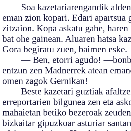
Soa kazetariarengandik aldend
eman zion kopari. Edari apartsua 
zitzaion. Kopa askatu gabe, haren 
bat ohe gainean. Aluaren hatsa kaz
Gora begiratu zuen, baimen eske.
— Ben, etorri agudo! —bonba ba
entzun zen Madnerrek atean eman
omen zagok Gernikan!
Beste kazetari guztiak afaltzen 
erreportarien bilgunea zen eta ask
mahaietan betiko bezeroak zeuden,
bizkaitar gipuzkoar asturiar santa