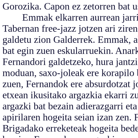
Gorozika. Capon ez zetorren bat us
Emmak elkarren aurrean jarri zi
Tabernan free-jazz jotzen ari zire
galdetu zion Galderrek. Emmak, ah
bat egin zuen eskularruekin. Anark
Fernandori galdetzeko, hura jantzi
moduan, saxo-joleak ere korapilo 
zuen, Fernandok ere absurdotzat jo
etxean ikusitako argazkia ekarri 
argazki bat bezain adierazgarri et
apirilaren hogeita seian izan zen. 
Brigadako erreketeak hogeita bede