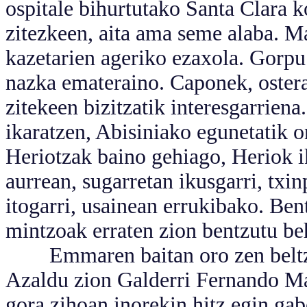
ospitale bihurtutako Santa Clara 
zitezkeen, aita ama seme alaba. M
kazetarien ageriko ezaxola. Gorpu 
nazka emateraino. Caponek, ostera
zitekeen bizitzatik interesgarrien
ikaratzen, Abisiniako egunetatik o
Heriotzak baino gehiago, Heriok i
aurrean, sugarretan ikusgarri, txin
itogarri, usainean errukibako. Ben
mintzoak erraten zion bentzutu be
Emmaren baitan oro zen beltz be
Azaldu zion Galderri Fernando Mad
gora zihoan inorekin hitz egin gab