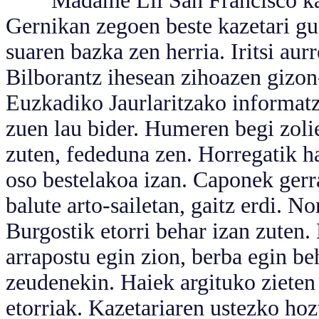
Madame Lil San Francisco kalea
Gernikan zegoen beste kazetari gu
suaren bazka zen herria. Iritsi aur
Bilborantz ihesean zihoazen gizo
Euzkadiko Jaurlaritzako informatz
zuen lau bider. Humeren begi zolie
zuten, fededuna zen. Horregatik ha
oso bestelakoa izan. Caponek ger
balute arto-sailetan, gaitz erdi. N
Burgostik etorri behar izan zuten.
arrapostu egin zion, berba egin be
zeudenekin. Haiek argituko zieten
etorriak. Kazetariaren ustezko ho