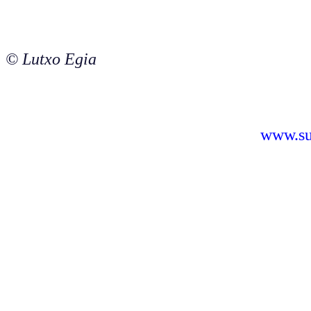
© Lutxo Egia
www.sus