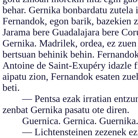
behar. Gernika bonbardatu zutela 
Fernandok, egon barik, bazekien 
Jarama bere Guadalajara bere Cor
Gernika. Madrilek, ordea, ez zue
bertsuan behinik behin. Fernandok
Antoine de Saint-Exupéry idazle 
aipatu zion, Fernandok esaten zuel
beti.
— Pentsa ezak irratian entzunda
zenbat Gernika pasatu ote diren.
Guernica. Gernica. Guernika. 
— Lichtensteinen zezenek ezin 