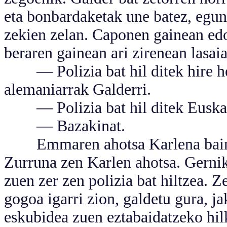
eta bonbardaketak une batez, egune
zekien zelan. Caponen gainean ed
beraren gainean ari zirenean lasai
— Polizia bat hil ditek hire he
alemaniarrak Galderri.
— Polizia bat hil ditek Euska
— Bazakinat.
Emmaren ahotsa Karlena baino h
Zurruna zen Karlen ahotsa. Gernik
zuen zer zen polizia bat hiltzea. 
gogoa igarri zion, galdetu gura, j
eskubidea zuen eztabaidatzeko hilk