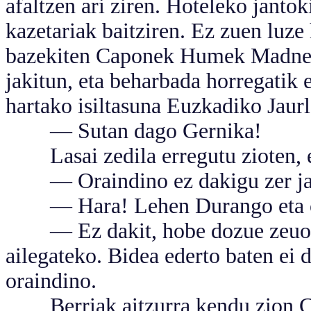
afaltzen ari ziren. Hoteleko janto
kazetariak baitziren. Ez zuen luze 
bazekiten Caponek Humek Madnerre
jakitun, eta beharbada horregatik 
hartako isiltasuna Euzkadiko Jaurl
— Sutan dago Gernika!
Lasai zedila erregutu zioten, ez
— Oraindino ez dakigu zer jazo
— Hara! Lehen Durango eta orai
— Ez dakit, hobe dozue zeuok i
ailegateko. Bidea ederto baten ei 
oraindino.
Berriak aitzurra kendu zion Ca