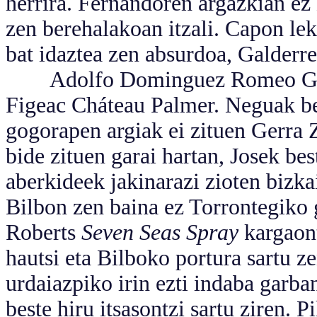
herrira. Fernandoren argazkian ez 
zen berehalakoan itzali. Capon l
bat idaztea zen absurdoa, Galderre
Adolfo Dominguez Romeo Gigli
Figeac Cháteau Palmer. Neguak b
gogorapen argiak ei zituen Gerra Z
bide zituen garai hartan, Josek bes
aberkideek jakinarazi zioten bizka
Bilbon zen baina ez Torrontegiko 
Roberts
Seven Seas Spray
kargaont
hautsi eta Bilboko portura sartu ze
urdaiazpiko irin ezti indaba garb
beste hiru itsasontzi sartu ziren.