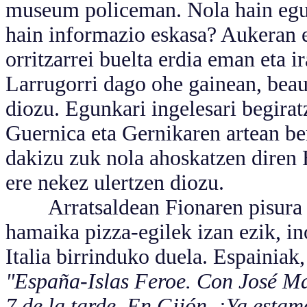
museum policeman. Nola hain egun
hain informazio eskasa? Aukeran 
orritzarrei buelta erdia eman eta i
Larrugorri dago ohe gainean, beaut
diozu. Egunkari ingelesari begirat
Guernica eta Gernikaren artean ber
dakizu zuk nola ahoskatzen diren
ere nekez ulertzen diozu.
Arratsaldean Fionaren pisura et
hamaika pizza-egilek izan ezik, in
Italia birrinduko duela. Espainiak
"España-Islas Feroe. Con José Mar
7 de la tarde. En Gijón. ¡Ya estam