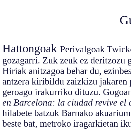
G
Hattongoak
Perivalgoak Twicke
gozagarri. Zuk zeuk ez deritzozu g
Hiriak anitzagoa behar du, ezinbe
antzera kiribildu zaizkizu jakaren
geroago irakurriko dituzu. Gogoa
en Barcelona: la ciudad revive el 
hilabete batzuk Barnako akuarium
beste bat, metroko iragarkietan ik