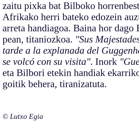
zaitu pixka bat Bilboko horrenbes
Afrikako herri bateko edozein auz
arreta handiagoa. Baina hor dago B
pean, titaniozkoa.
"Sus Majestades
tarde a la explanada del Guggenhe
se volcó con su visita"
. Inork
"Gue
eta Bilbori etekin handiak ekarrik
goitik behera, tiranizatuta.
© Lutxo Egia