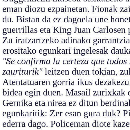
eman diozu ezpainetan. Fionak zai
du. Bistan da ez dagoela une hone
guerrillas eta King Juan Carlosen
Zu iratzartzeko adinako garrantzi
erositako egunkari ingelesak dauk
"Se confirma la certeza que todo
zauriturik"
leitzen duen tokian, zu
Atentatuaren gorria ikus dezakezu
bidea egin duen. Masail zurixkak d
Gernika eta nirea ez ditun berdin
egunkaritik: Zer esan gura duk? P
ederra dago. Policeman diote kaze