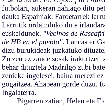
futbolari, aukeran nahiago ditu pet
dauka Espainiak. Faroetarrek larru
Larrutik ordainduko dute irlandar
euskaldunek.
"Vecinos de Rascafrí
de HB en el pueblo"
. Lancaster Ga
dizu burukideak juzkatuko dituztel
Zu zeu ez zaude sosak irakurtzen 
behar dituztela Madrilgo zubi bate
zenieke ingelesei, baina merezi e
gogaitzea. Ahapean gorde duzu. Ital
Ingalaterra.
Bigarren zatian, Helen eta Fion