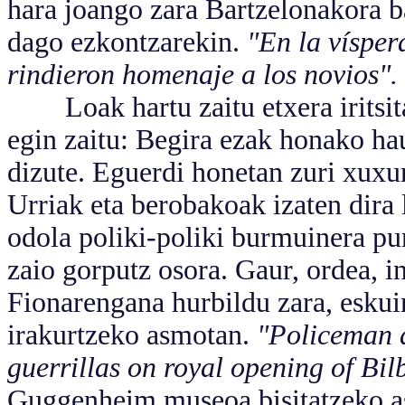
hara joango zara Bartzelonakora b
dago ezkontzarekin.
"En la vísper
rindieron homenaje a los novios".
Loak hartu zaitu etxera iritsita
egin zaitu: Begira ezak honako hau
dizute. Eguerdi honetan zuri xuxur
Urriak eta berobakoak izaten dira
odola poliki-poliki burmuinera pu
zaio gorputz osora. Gaur, ordea, i
Fionarengana hurbildu zara, eskui
irakurtzeko asmotan.
"Policeman d
guerrillas on royal opening of B
Guggenheim museoa bisitatzeko a