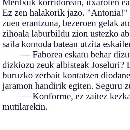
Mentxuk korridorean, itxaroten ea 
Ez zen halakorik jazo. "Antonia!" 
zuen erantzuna, bezeroen gelak at
zihoala laburbildu zion ustezko a
saila komoda batean utzita eskaile
— Faborea eskatu behar dizut, 
dizkiozu zeuk albisteak Joseluri? E
buruzko zerbait kontatzen diodanea
jaramon handirik egiten. Seguru z
— Konforme, ez zaitez kezkatu.
mutilarekin.