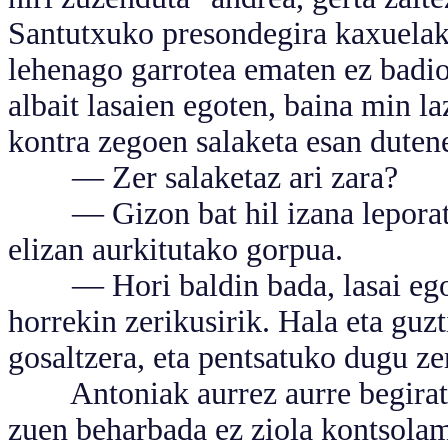
Santutxuko presondegira kaxuelak 
lehenago garrotea ematen ez badiot
albait lasaien egoten, baina min l
kontra zegoen salaketa esan dutene
— Zer salaketaz ari zara?
— Gizon bat hil izana leporatze
elizan aurkitutako gorpua.
— Hori baldin bada, lasai egon.
horrekin zerikusirik. Hala eta guz
gosaltzera, eta pentsatuko dugu ze
Antoniak aurrez aurre begiratu 
zuen beharbada ez ziola kontsola