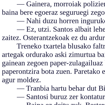
— Gainera, morroiak poliziengan
baina bere egoeraz seguruegi zego
— Nahi duzu horren inguruko a
— Ez, utzi. Santos albait lehene
zaitez. Osterantzekoak ez du ardur
Treneko txartela blusako faltri
artegak ordurako aski zimurtua ba
gainean zegoen paper-zulagailuaz b
paperontzira bota zuen. Paretako e
agur moldez.
— Tranbia hartu behar dut Bi
— Santosi buruz zer kontaturik 