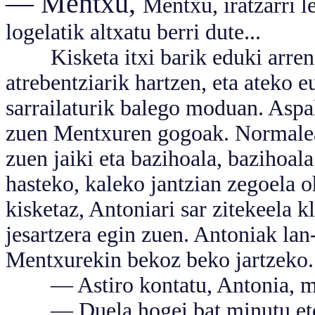
— Mentxu,
Mentxu, iratzarri l
logelatik altxatu berri dute...
Kisketa itxi barik eduki arren,
atrebentziarik hartzen, eta ateko e
sarrailaturik balego moduan. Aspa
zuen Mentxuren gogoak. Normalea
zuen jaiki eta bazihoala, bazihoal
hasteko, kaleko jantzian zegoela 
kisketaz, Antoniari sar zitekeela 
jesartzera egin zuen. Antoniak la
Mentxurekin bekoz beko jartzeko.
— Astiro kontatu, Antonia, m
— Duela hogei bat minutu etorr