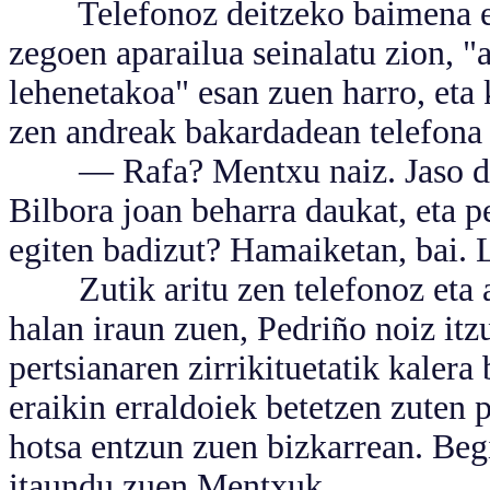
Telefonoz deitzeko baimena eska
zegoen aparailua seinalatu zion, "
lehenetakoa" esan zuen harro, eta
zen andreak bakardadean telefona
— Rafa? Mentxu naiz. Jaso dut 
Bilbora joan beharra daukat, eta pe
egiten badizut? Hamaiketan, bai. L
Zutik aritu zen telefonoz eta a
halan iraun zuen, Pedriño noiz itzu
pertsianaren zirrikituetatik kalera
eraikin erraldoiek betetzen zuten p
hotsa entzun zuen bizkarrean. Be
itaundu zuen Mentxuk.