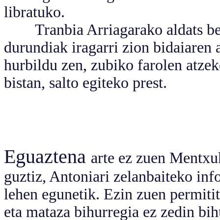
libratuko.
Tranbia Arriagarako aldats behe
durundiak iragarri zion bidaiaren
hurbildu zen, zubiko farolen atze
bistan, salto egiteko prest.
Eguaztena
arte ez zuen Mentxuk
guztiz, Antoniari zelanbaiteko in
lehen egunetik. Ezin zuen permitit
eta mataza bihurregia ez zedin bih