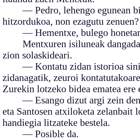
— Pedro, lehengo egunean bida
hitzordukoa, non ezagutu zenuen?
— Hementxe, bulego honetan be
Mentxuren isiluneak dangada esk
zion solaskideari.
— Kontatu zidan istorioa sinisg
zidanagatik, zeuroi kontatutakoare
Zurekin lotzeko bidea ematea ere e
— Esango dizut argi zein den n
eta Santosen atxiloketa zelanbait l
handiegia litzateke bestela.
— Posible da.