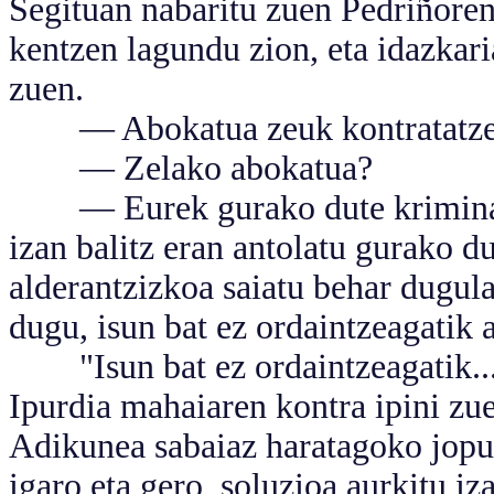
Segituan nabaritu zuen Pedriñoren
kentzen lagundu zion, eta idazkari
zuen.
— Abokatua zeuk kontratatzea b
— Zelako abokatua?
— Eurek gurako dute kriminalet
izan balitz eran antolatu gurako du
alderantzizkoa saiatu behar dugula
dugu, isun bat ez ordaintzeagatik a
"Isun bat ez ordaintzeagatik...
Ipurdia mahaiaren kontra ipini zue
Adikunea sabaiaz haratagoko jopu
igaro eta gero, soluzioa aurkitu i