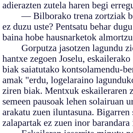
adierazten zutela haren begi erreg
— Bilborako trena zortziak bain
ez duzu uste? Pentsatu behar dugu
baina hobe hausnarketok almortzu 
Gorputza jasotzen lagundu zion,
hantxe zegoen Joselu, eskailerak
biak saiatutako kontsolamendu-ber
amak "erdu, logelaraino lagunduko 
ziren biak. Mentxuk eskaileraren 
semeen pausoak lehen solairuan ur
arakatu zuen iluntasuna. Bigarren 
zalapartak ez zuen inor barandara i