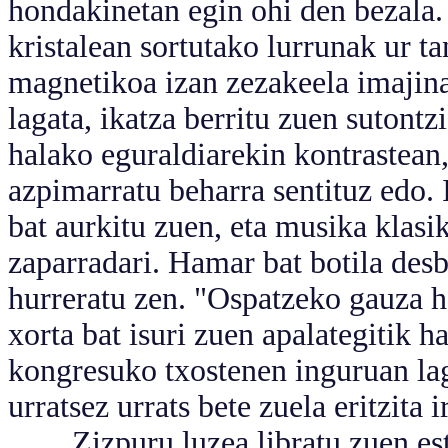
hondakinetan egin ohi den bezala.
kristalean sortutako lurrunak ur ta
magnetikoa izan zezakeela imajin
lagata, ikatza berritu zuen sutontz
halako eguraldiarekin kontrastean,
azpimarratu beharra sentituz edo. 
bat aurkitu zuen, eta musika klasi
zaparradari. Hamar bat botila desb
hurreratu zen. "Ospatzeko gauza ha
xorta bat isuri zuen apalategitik 
kongresuko txostenen inguruan la
urratsez urrats bete zuela eritzita 
Zizpuru luzea libratu zuen estr