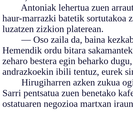
Antoniak lehertua zuen arrautza
haur-marrazki batetik sortutakoa z
luzatzen zizkion platerean.
— Oso zaila da, baina kezkabak
Hemendik ordu bitara sakamantekas
zeharo bestera egin beharko dugu, 
andrazkoekin ibili tentuz, eurek si
Hirugiharren azken zukua ogiaz 
Sarri pentsatua zuen benetako kaf
ostatuaren negozioa martxan iraun