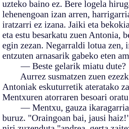
uzteko baino ez. Bere logela hirug
lehenengoan izan arren, harrigarri
iratzarri ez izana. Jaiki eta bek
eta estu besarkatu zuen Antonia, b
egin zezan. Negarraldi lotua zen, i
entzuten arnasarik gabeko eten a
— Beste gelarik miatu dute?
Aurrez susmatzen zuen ezezkoa.
Antoniak eskuturretik ateratako za
Mentxuren atorraren besoari oratu
— Mentxu, gauza ikaragarriak e
buruz. "Oraingoan bai, jausi haiz!"
niri zuzenduta "andrea, gerta zait