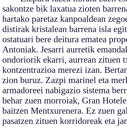
sakontze bik laxatua zioten barren
hartako paretaz kanpoaldean zeg
distirak kristalean barrena isla egi
ostatuari bere deitura ematea pro
Antoniak. Jesarri aurretik emanda
ondoriorik ekarri, aurrean zituen 
kontzentrazioa merezi izan. Bertan
zion buruz. Zazpi marinel eta merk
armadoreei nabigazio sistema berr
behar zuen morroiak, Gran Hoteleko
baitzen Mentxurenera. Ez zuen gald
pasatzen zituen korridoreak eta jan