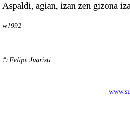
Aspaldi, agian, izan zen gizona iz
w
1992
©
Felipe Juaristi
www.sus