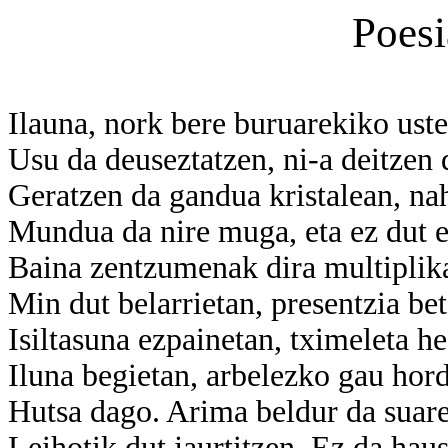
Poesi
Ilauna, nork bere buruarekiko uste
Usu da deuseztatzen, ni-a deitzen
Geratzen da gandua kristalean, nah
Mundua da nire muga, eta ez dut 
Baina zentzumenak dira multiplik
Min dut belarrietan, presentzia bet
Isiltasuna ezpainetan, tximeleta h
Iluna begietan, arbelezko gau hord
Hutsa dago. Arima beldur da suar
Leihotik dut jaurtitzen. Ez da haus