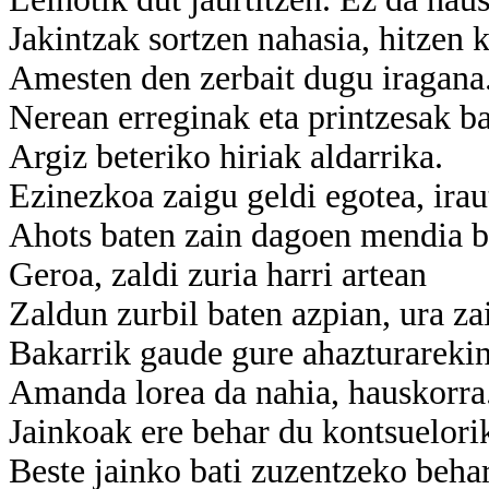
Jakintzak sortzen nahasia, hitzen k
Amesten den zerbait dugu iragana
Nerean erreginak eta printzesak ba
Argiz beteriko hiriak aldarrika.
Ezinezkoa zaigu geldi egotea, irau
Ahots baten zain dagoen mendia b
Geroa, zaldi zuria harri artean
Zaldun zurbil baten azpian, ura za
Bakarrik gaude gure ahazturarekin
Amanda lorea da nahia, hauskorra
Jainkoak ere behar du kontsuelori
Beste jainko bati zuzentzeko behar