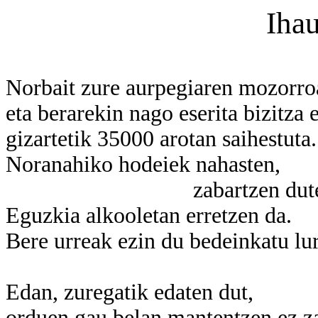
Ihau
Norbait zure aurpegiaren mozorro
eta berarekin nago eserita bizitza 
gizartetik 35000 arotan saihestuta.
Noranahiko hodeiek nahasten,
zabartzen dute ze
Eguzkia alkooletan erretzen da.
Bere urreak ezin du bedeinkatu lur
Edan, zuregatik edaten dut,
orduen gau belan mantentzen ez za