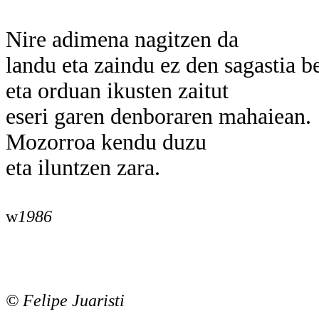
Nire adimena nagitzen da
landu eta zaindu ez den sagastia b
eta orduan ikusten zaitut
eseri garen denboraren mahaiean.
Mozorroa kendu duzu
eta iluntzen zara.
w
1986
©
Felipe Juaristi