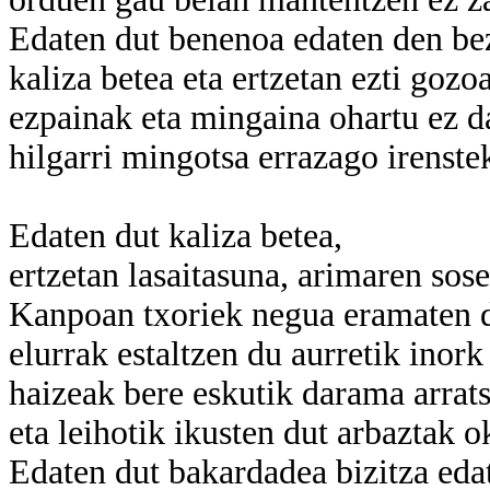
Edaten dut benenoa edaten den be
kaliza betea eta ertzetan ezti gozoa
ezpainak eta mingaina ohartu ez d
hilgarri mingotsa errazago irenste
Edaten dut kaliza betea,
ertzetan lasaitasuna, arimaren sos
Kanpoan txoriek negua eramaten d
elurrak estaltzen du aurretik inork
haizeak bere eskutik darama arrat
eta leihotik ikusten dut arbaztak o
Edaten dut bakardadea bizitza eda