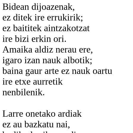
Bidean dijoazenak,
ez ditek ire errukirik;
ez baititek aintzakotzat
ire bizi erkin ori.
Amaika aldiz nerau ere,
igaro izan nauk albotik;
baina gaur arte ez nauk oartu
ire etxe aurretik
nenbilenik.
Larre onetako ardiak
ez au bazkatu nai,