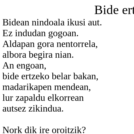
Bide er
Bidean nindoala ikusi aut.
Ez indudan gogoan.
Aldapan gora nentorrela,
albora begira nian.
An engoan,
bide ertzeko belar bakan,
madarikapen mendean,
lur zapaldu elkorrean
autsez zikindua.
Nork dik ire oroitzik?