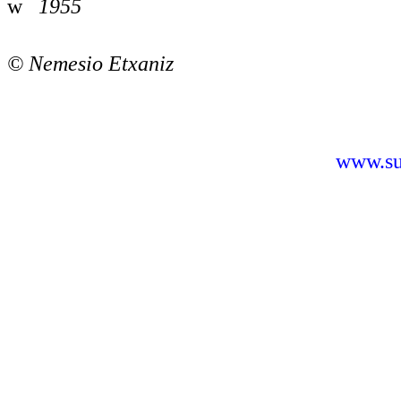
w
1955
©
Nemesio Etxaniz
www.sus