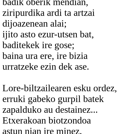
badik oberik mendian,
ziripurdika ardi ta artzai
dijoazenean alai;
ijito asto ezur-utsen bat,
baditekek ire gose;
baina ura ere, ire bizia
urratzeke ezin dek ase.
Lore-biltzailearen esku ordez,
erruki gabeko gurpil batek
zapalduko au destainez...
Etxerakoan biotzondoa
astun nian ire minez.