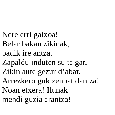
Nere erri gaixoa!
Belar bakan zikinak,
badik ire antza.
Zapaldu induten su ta gar.
Zikin aute gezur d’abar.
Arrezkero guk zenbat dantza!
Noan etxera! Ilunak
mendi guzia arantza!