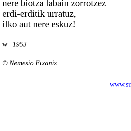
nere biotza labain zorrotzez
erdi-erditik urratuz,
ilko aut nere eskuz!
w
1953
©
Nemesio Etxaniz
www.sus