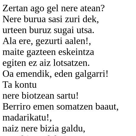
Zertan ago gel nere atean?
Nere burua sasi zuri dek,
urteen buruz sugai utsa.
Ala ere, gezurti aalen!,
maite gazteen eskeintza
egiten ez aiz lotsatzen.
Oa emendik, eden galgarri!
Ta kontu
nere biotzean sartu!
Berriro emen somatzen baaut,
madarikatu!,
naiz nere bizia galdu,