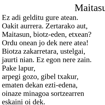
Maitasu
Ez adi gelditu gure atean.
Oakit aurrera. Zertarako aut,
Maitasun, biotz-eden, etxean?
Ordu onean jo dek nere atea!
Biotza zakarretara, ustelgai,
jaurti nian. Ez egon nere zain.
Pake lapur,
arpegi gozo, gibel txakur,
ematen dekan ezti-edena,
oinaze minagoa sortzearren
eskaini oi dek.