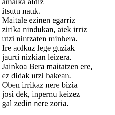
amaika aldiz
itsutu nauk.
Maitale ezinen egarriz
zirika nindukan, aiek irriz
utzi nintzaten minbera.
Ire aolkuz lege guziak
jaurti nizkian leizera.
Jainkoa Bera maitatzen ere,
ez didak utzi bakean.
Oben irrikaz nere bizia
josi dek, inpernu keizez
gal zedin nere zoria.