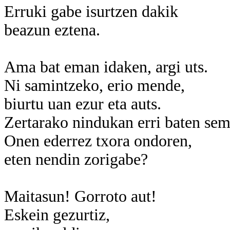
Erruki gabe isurtzen dakik
beazun eztena.
Ama bat eman idaken, argi uts.
Ni samintzeko, erio mende,
biurtu uan ezur eta auts.
Zertarako nindukan erri baten se
Onen ederrez txora ondoren,
eten nendin zorigabe?
Maitasun! Gorroto aut!
Eskein gezurtiz,