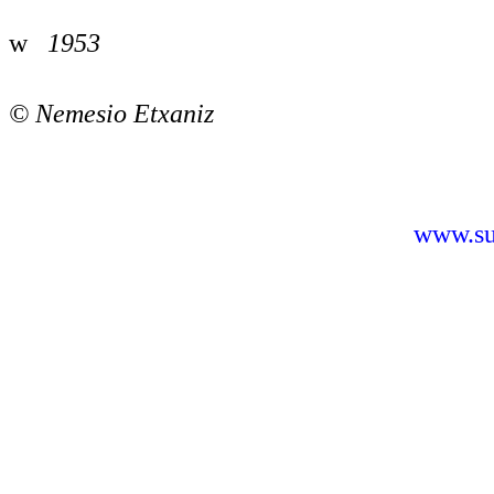
w
1953
©
Nemesio Etxaniz
www.sus