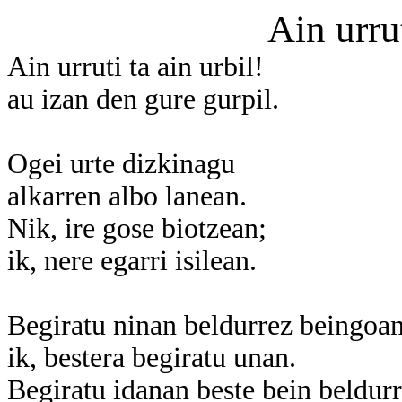
Ain urrut
Ain urruti ta ain urbil!
au izan den gure gurpil.
Ogei urte dizkinagu
alkarren albo lanean.
Nik, ire gose biotzean;
ik, nere egarri isilean.
Begiratu ninan beldurrez beingoan
ik, bestera begiratu unan.
Begiratu idanan beste bein beldurr