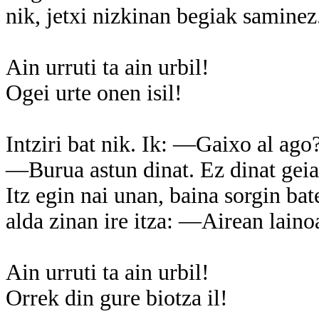
nik, jetxi nizkinan begiak saminez
Ain urruti ta ain urbil!
Ogei urte onen isil!
Intziri bat nik. Ik: —Gaixo al ago
—Burua astun dinat. Ez dinat geia
Itz egin nai unan, baina sorgin bat
alda zinan ire itza: —Airean lain
Ain urruti ta ain urbil!
Orrek din gure biotza il!