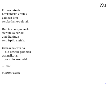
Zu
Euria atertu da...
Errekaldeko errotak
gainean ditu
zeruko laino-pelotak.
Bidetan euri potzuak...
atertutako euriak
utzi dizkigun
zeru ispilu argiak.
Udazkena eldu da
—dio zerutik goibelak—
eta malkotan
dijoaz biotz-orbelak.
w
1964
©
Nemesio Etxaniz
w