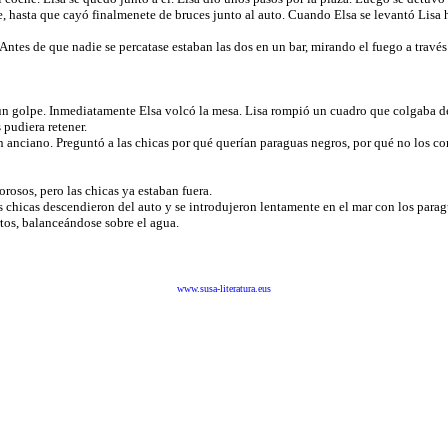
, hasta que cayó finalmenete de bruces junto al auto. Cuando Elsa se levantó Lisa hi
s de que nadie se percatase estaban las dos en un bar, mirando el fuego a través 
golpe. Inmediatamente Elsa volcó la mesa. Lisa rompió un cuadro que colgaba de la
 pudiera retener.
ciano. Preguntó a las chicas por qué querían paraguas negros, por qué no los co
sos, pero las chicas ya estaban fuera.
hicas descendieron del auto y se introdujeron lentamente en el mar con los paragua
rtos, balanceándose sobre el agua.
www.susa-literatura.eus