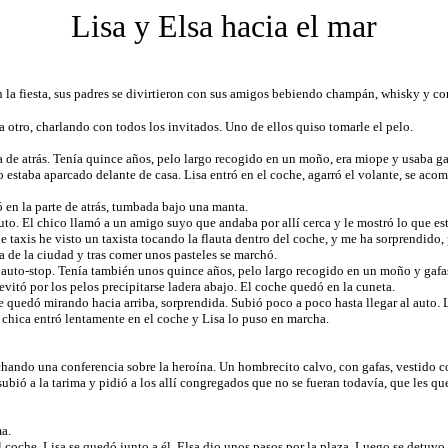
Lisa y Elsa hacia el mar
n la fiesta, sus padres se divirtieron con sus amigos bebiendo champán, whisky y c
tro, charlando con todos los invitados. Uno de ellos quiso tomarle el pelo.
de atrás. Tenía quince años, pelo largo recogido en un moño, era miope y usaba g
 estaba aparcado delante de casa. Lisa entró en el coche, agarró el volante, se ac
n la parte de atrás, tumbada bajo una manta.
 El chico llamó a un amigo suyo que andaba por allí cerca y le mostró lo que es
is he visto un taxista tocando la flauta dentro del coche, y me ha sorprendido, p
e la ciudad y tras comer unos pasteles se marchó.
to-stop. Tenía también unos quince años, pelo largo recogido en un moño y gafas de
evitó por los pelos precipitarse ladera abajo. El coche quedó en la cuneta.
quedó mirando hacia arriba, sorprendida. Subió poco a poco hasta llegar al auto. Lis
a chica entró lentamente en el coche y Lisa lo puso en marcha.
 una conferencia sobre la heroína. Un hombrecito calvo, con gafas, vestido con tr
 subió a la tarima y pidió a los allí congregados que no se fueran todavía, que les qu
a.
che. Lisa se quedó junto a él. Elsa dio unos pasos por la plaza. Luego se detuvo 