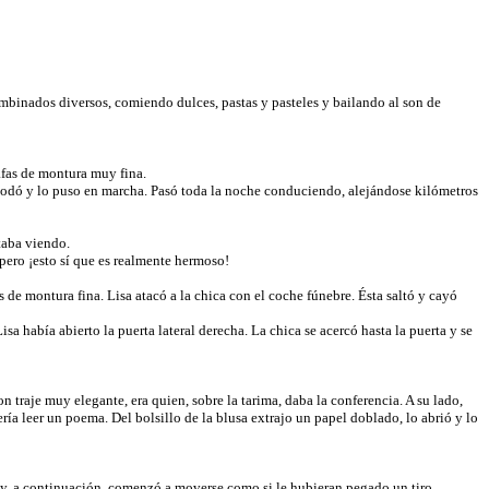
ombinados diversos, comiendo dulces, pastas y pasteles y bailando al son de
afas de montura muy fina.
omodó y lo puso en marcha. Pasó toda la noche conduciendo, alejándose kilómetros
taba viendo.
ero ¡esto sí que es realmente hermoso!
 montura fina. Lisa atacó a la chica con el coche fúnebre. Ésta saltó y cayó
a había abierto la puerta lateral derecha. La chica se acercó hasta la puerta y se
aje muy elegante, era quien, sobre la tarima, daba la conferencia. A su lado,
ería leer un poema. Del bolsillo de la blusa extrajo un papel doblado, lo abrió y lo
y, a continuación, comenzó a moverse como si le hubieran pegado un tiro,