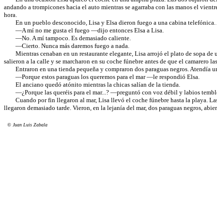
andando a trompicones hacia el auto mientras se agarraba con las manos el vientre
hora.
En un pueblo desconocido, Lisa y Elsa dieron fuego a una cabina telefónica. Ante
—A mí no me gusta el fuego —dijo entonces Elsa a Lisa.
—No. A mí tampoco. Es demasiado caliente.
—Cierto. Nunca más daremos fuego a nada.
Mientras cenaban en un restaurante elegante, Lisa arrojó el plato de sopa de un 
salieron a la calle y se marcharon en su coche fúnebre antes de que el camarero las
Entraron en una tienda pequeña y compraron dos paraguas negros. Atendía un an
—Porque estos paraguas los queremos para el mar —le respondió Elsa.
El anciano quedó atónito mientras la chicas salían de la tienda.
—¿Porque las queréis para el mar...? —preguntó con voz débil y labios tembloro
Cuando por fin llegaron al mar, Lisa llevó el coche fúnebre hasta la playa. Las c
llegaron demasiado tarde. Vieron, en la lejanía del mar, dos paraguas negros, abie
© Juan Luis Zabala