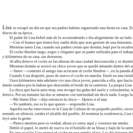
Lisa
se escapó un día en que sus padres habían organizado una fiesta en casa. E
discos de su época.
El padre de Lisa bebió más de lo acostumbrado e iba alegremente de un lado a o
—Con el humor que tienes hoy nadie diría que seas gerente de una funeraria.
Mientras tanto Lisa, cuando sus padres creían que dormía, bajó por la escalera 
El coche fúnebre largo, negro y elegante que su padre utilizaba para el trabajo
y kilómetros de su casa, sin detenerse.
Al alba detuvo el coche en las afueras de una ciudad desconocida y se durmió e
Mientras dormía se acercó un chico joven que se quedó mirando dentro del auto.
—Antes —comentó el amigo tras acercarse al coche fúnebre—, en la parada de tax
Cuando Lisa despertó, puso de nuevo el coche en marcha. Entró en una tienda d
Unos kilómetros más adelante vio una chica joven, parecida a ella, que hacía au
dando tumbos por la ladera que descendía al borde de la carretera. La propia Lisa 
La chica que hacía auto-stop, tras recoger las gafas del suelo y colocárselas, se 
detuvo. Por un instante las dos se miraron con intensidad sin decir nada. Luego l
—Me llamo Elsa —dijo entonces la chica—. Quiero ir al mar.
—Yo también, eso es lo que quiero —respondió Lisa.
Aquella noche estuvieron en la Casa de Cultura de un pequeño pueblo, escuchando
sentado en silencio, estaba el alcalde del pueblo. Al terminar la conferencia, Lisa
leyó ante la gente.
—Parece mentira pero es verdad, ahora yo estoy aquí y vosotros me miráis.
Dobló el papel, lo metió de nuevo en el bolsillo de su blusa y bajó de la tarim
En una ocasión Lisa aparcó el coche en una amplia plaza. Las dos bajaron del co