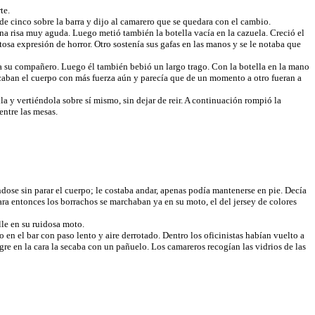
te.
de cinco sobre la barra y dijo al camarero que se quedara con el cambio.
na risa muy aguda. Luego metió también la botella vacía en la cazuela. Creció el
tosa expresión de horror. Otro sostenía sus gafas en las manos y se le notaba que
o a su compañero. Luego él también bebió un largo trago. Con la botella en la mano
ascaban el cuerpo con más fuerza aún y parecía que de un momento a otro fueran a
 y vertiéndola sobre sí mismo, sin dejar de reir. A continuación rompió la
entre las mesas.
dose sin parar el cuerpo; le costaba andar, apenas podía mantenerse en pie. Decía
ara entonces los borrachos se marchaban ya en su moto, el del jersey de colores
lle en su ruidosa moto.
 en el bar con paso lento y aire derrotado. Dentro los oficinistas habían vuelto a
re en la cara la secaba con un pañuelo. Los camareros recogían las vidrios de las