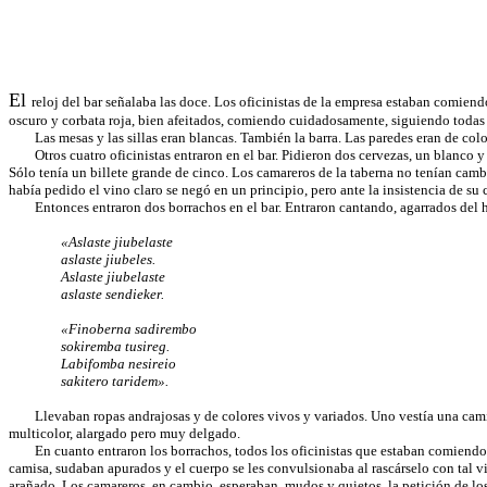
El
reloj del bar señalaba las doce. Los oficinistas de la empresa estaban comiend
oscuro y corbata roja, bien afeitados, comiendo cuidadosamente, siguiendo todas 
Las mesas y las sillas eran blancas. También la barra. Las paredes eran de color 
Otros cuatro oficinistas entraron en el bar. Pidieron dos cervezas, un blanco y 
Sólo tenía un billete grande de cinco. Los camareros de la taberna no tenían camb
había pedido el vino claro se negó en un principio, pero ante la insistencia de s
Entonces entraron dos borrachos en el bar. Entraron cantando, agarrados del 
«Aslaste jiubelaste
aslaste jiubeles.
Aslaste jiubelaste
aslaste sendieker.
«Finoberna sadirembo
sokiremba tusireg.
Labifomba nesireio
sakitero taridem».
Llevaban ropas andrajosas y de colores vivos y variados. Uno vestía una camisa r
multicolor, alargado pero muy delgado.
En cuanto entraron los borrachos, todos los oficinistas que estaban comiendo lo
camisa, sudaban apurados y el cuerpo se les convulsionaba al rascárselo con tal vi
arañado. Los camareros, en cambio, esperaban, mudos y quietos, la petición de los