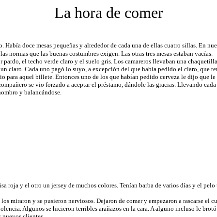
La hora de comer
o. Había doce mesas pequeñas y alrededor de cada una de ellas cuatro sillas. En nue
las normas que las buenas costumbres exigen. Las otras tres mesas estaban vacías.
pardo, el techo verde claro y el suelo gris. Los camareros llevaban una chaquetilla
un claro. Cada uno pagó lo suyo, a excepción del que había pedido el claro, que t
io para aquel billete. Entonces uno de los que habían pedido cerveza le dijo que le 
u compañero se vio forzado a aceptar el préstamo, dándole las gracias. Llevando cada
hombro y balancándose.
oja y el otro un jersey de muchos colores. Tenían barba de varios días y el pelo t
s miraron y se pusieron nerviosos. Dejaron de comer y empezaron a rascarse el cue
olencia. Algunos se hicieron terribles arañazos en la cara. A alguno incluso le bro
 nuevos clientes.