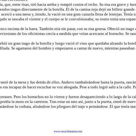
ue, entre risas, tiró hacia arriba y rompió contra el techo. Su risa era grave y fuer
os tragos directamente de la botella. El de la camisa roja dejó un billete grande 
ercó a una mesa y, riendo, la vació en una gran cazuela llena de lentejas. Tenía u
gado se rascaba el vientre y el cuerpo se le convulsionaba; su rostro tenía una espan
co encima de la barra. También reía sin parar, con su risa gruesa. Ofreció un trag
nerviosismo de los oficinistas crecía a medida que veían acercarse al borracho. Se r
ó un gran trago de la botella y luego vació el vino que quedaba alzando la botella
sa afilada. Se agarraron del hombro y empezaron a cantar de nuevo, mientras paseaban 
antó de la mesa y fue detrás de ellos. Anduvo tambaleándose hasta la puerta, rascán
 era incapaz de hacer escuchar su voz ahogada. Pese a todo logró salir a la calle. P
rasen. Pero los borrachos no lo vieron y fueron desapareciendo a lo largo de la ca
ía la moto en la carretera. Tras estar un rato así, junto a la puerta, entró de nuevo
ándose la corbata, alisándose los pliegues del traje o peinándose. El que tenía sang
www.susa-literatura.eus