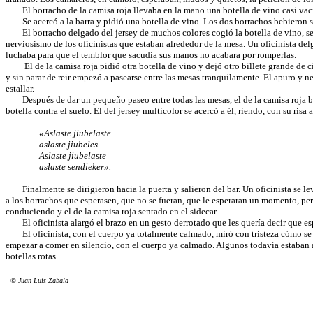
El borracho de la camisa roja llevaba en la mano una botella de vino casi vacía, q
Se acercó a la barra y pidió una botella de vino. Los dos borrachos bebieron send
El borracho delgado del jersey de muchos colores cogió la botella de vino, se ac
nerviosismo de los oficinistas que estaban alrededor de la mesa. Un oficinista del
luchaba para que el temblor que sacudía sus manos no acabara por romperlas.
El de la camisa roja pidió otra botella de vino y dejó otro billete grande de cin
y sin parar de reir empezó a pasearse entre las mesas tranquilamente. El apuro y 
estallar.
Después de dar un pequeño paseo entre todas las mesas, el de la camisa roja bebi
botella contra el suelo. El del jersey multicolor se acercó a él, riendo, con su ri
«Aslaste jiubelaste
aslaste jiubeles.
Aslaste jiubelaste
aslaste sendieker».
Finalmente se dirigieron hacia la puerta y salieron del bar. Un oficinista se lev
a los borrachos que esperasen, que no se fueran, que le esperaran un momento, pero
conduciendo y el de la camisa roja sentado en el sidecar.
El oficinista alargó el brazo en un gesto derrotado que les quería decir que espe
El oficinista, con el cuerpo ya totalmente calmado, miró con tristeza cómo se perd
empezar a comer en silencio, con el cuerpo ya calmado. Algunos todavía estaban at
botellas rotas.
© Juan Luis Zabala