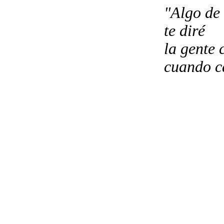
"Algo de gran im
te diré
la gente cam
cuando cambia d
Nazim Hi