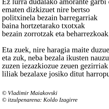
Ez lurra dudalako amorante garbi e
ematen dizkizuet nire bertso
politxinela bezain barregarriak
baina hortzetarako txotxak
bezain zorrotzak eta beharrezkoak
Eta zuek, nire haragia maite duz
eta zuk, neba bezala ikusten nauz
zuzen iezazkiozue zeuen gezirriak 
liliak bezalaxe josiko ditut harrop
© Vladimir Maiakovski
© itzulpenarena: Koldo Izagirre