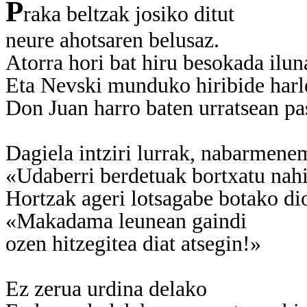
P
raka beltzak josiko ditut
neure ahotsaren belusaz.
Atorra hori bat hiru besokada ilun
Eta Nevski munduko hiribide har
Don Juan harro baten urratsean pa
Dagiela intziri lurrak, nabarmene
«Udaberri berdetuak bortxatu nahi
Hortzak ageri lotsagabe botako dio
«Makadama leunean gaindi
ozen hitzegitea diat atsegin!»
Ez zerua urdina delako