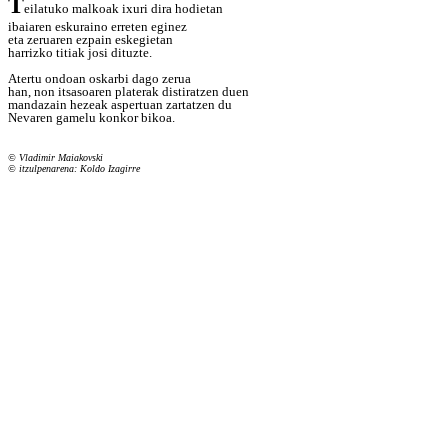
T
eilatuko malkoak ixuri dira hodietan
ibaiaren eskuraino erreten eginez
eta zeruaren ezpain eskegietan
harrizko titiak josi dituzte.
Atertu ondoan oskarbi dago zerua
han, non itsasoaren platerak distiratzen duen
mandazain hezeak aspertuan zartatzen du
Nevaren gamelu konkor bikoa.
© Vladimir Maiakovski
© itzulpenarena: Koldo Izagirre