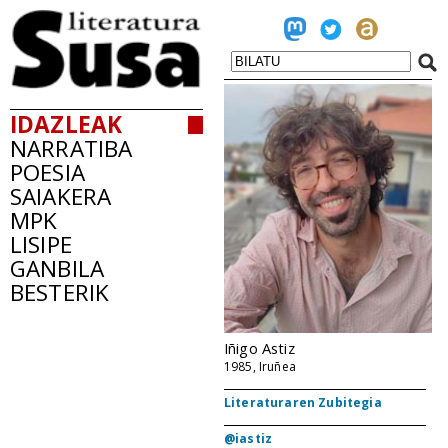
IDAZLEAK
NARRATIBA
POESIA
SAIAKERA
MPK
LISIPE
GANBILA
BESTERIK
Iñigo Astiz
1985, Iruñea
Literaturaren Zubitegia
@iastiz