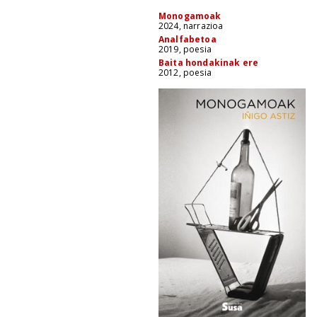
Monogamoak
2024, narrazioa
Analfabetoa
2019, poesia
Baita hondakinak ere
2012, poesia