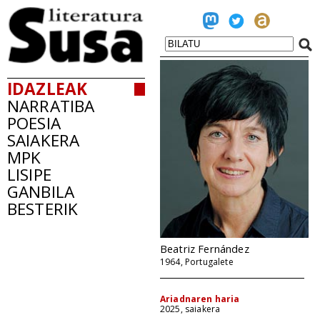
IDAZLEAK
NARRATIBA
POESIA
SAIAKERA
MPK
LISIPE
GANBILA
BESTERIK
Beatriz Fernández
1964, Portugalete
Ariadnaren haria
2025, saiakera