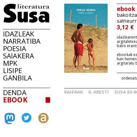
ebook
bakoitz
salneurr
3,12 €
IDAZLEAK
idazlearent
NARRATIBA
argitaletxe
balio erant
POESIA
SAIAKERA
ebookak ez
han-hemen
MPK
argitaratu
LISIPE
GANBILA
ordenat
DENDA
KAIERAK
G.
ARESTI
SUSA
83-8
_
_
EBOOK