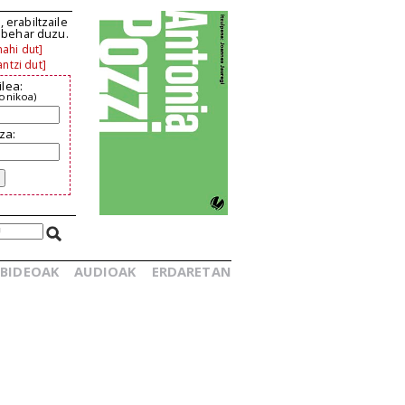
 erabiltzaile
n behar duzu.
ahi dut]
ntzi dut]
ilea:
ronikoa)
za:
BIDEOAK
AUDIOAK
ERDARETAN