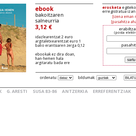
erosketa
egiteko,
ebook
erregistratua iza
bakoitzaren
[izena eman n
salneurria
[pasahitza aha
3,12 €
erabiltza
(posta elekt
idazlearentzat 2 euro
argitaletxearentzat euro 1
pasahit
balio erantsiaren zerga 0,12
ebookak ez dira doan,
han-hemen hala
argitaratu bada ere
ordenatu:
bildumak:
K
G.
ARESTI
SUSA
83-86
ANTZERKIA
ERREFERENTZIAK
_
_