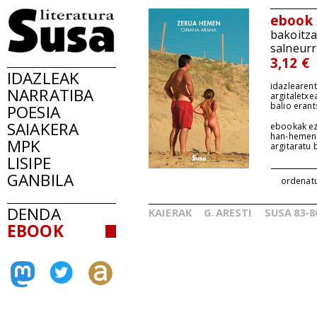
ebook
bakoitz
salneurr
3,12 €
IDAZLEAK
idazlearent
NARRATIBA
argitaletxe
balio erant
POESIA
SAIAKERA
ebookak ez
han-hemen
MPK
argitaratu
LISIPE
GANBILA
ordenat
DENDA
KAIERAK
G.
ARESTI
SUSA
83-8
_
_
EBOOK