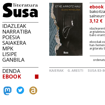
ebook
bakoitz
salneurr
3,12 €
IDAZLEAK
idazlearent
NARRATIBA
argitaletxe
balio erant
POESIA
SAIAKERA
ebookak ez
han-hemen
MPK
argitaratu
LISIPE
GANBILA
ordenat
DENDA
KAIERAK
G.
ARESTI
SUSA
83-8
_
_
EBOOK