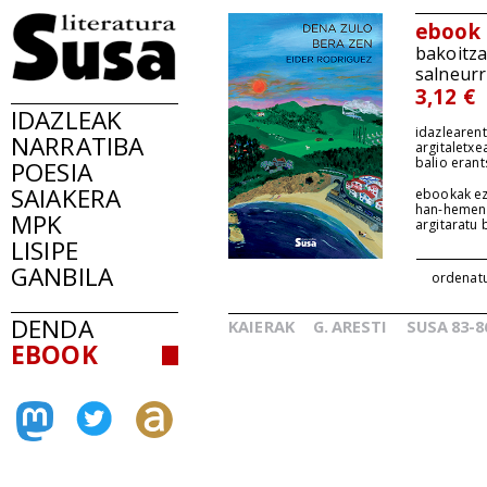
ebook
bakoitz
salneurr
3,12 €
IDAZLEAK
idazlearent
NARRATIBA
argitaletxe
balio erant
POESIA
SAIAKERA
ebookak ez
han-hemen
MPK
argitaratu
LISIPE
GANBILA
ordenat
DENDA
KAIERAK
G.
ARESTI
SUSA
83-8
_
_
EBOOK