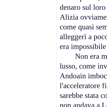
denaro sul loro 
Alizia ovviamen
come quasi semp
alleggerì a poc
era impossibile
Non era mai s
lusso, come in
Andoain imboccò
l'acceleratore 
sarebbe stata c
non andava a L