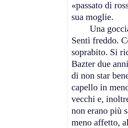
«passato di ros
sua moglie.
Una goccia di 
Sentì freddo. C
soprabito. Si ri
Bazter due anni
di non star ben
capello in meno
vecchi e, inolt
non erano più s
meno affetto, a