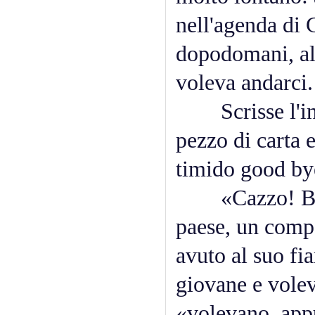
nell'agenda di C
dopodomani, all
voleva andarci.
Scrisse l'indi
pezzo di carta 
timido good by
«Cazzo! Bazte
paese, un comp
avuto al suo fi
giovane e volev
«volevano, appu