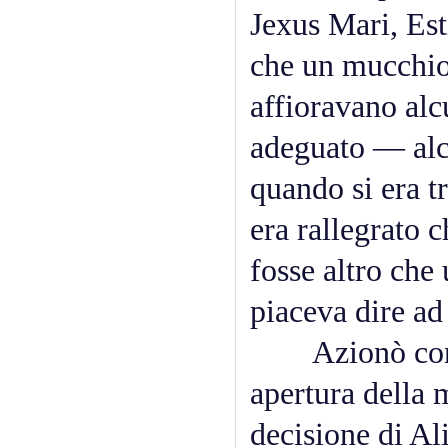
Jexus Mari, Est
che un mucchio 
affioravano alc
adeguato — alcu
quando si era tr
era rallegrato 
fosse altro ch
piaceva dire ad
Azionò con un
apertura della 
decisione di A