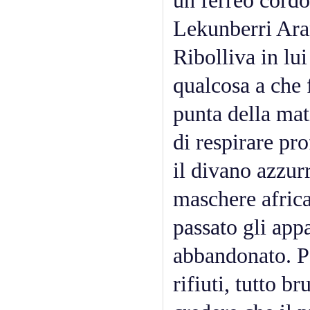
un ferreo cordo
Lekunberri Aran
Ribolliva in lu
qualcosa a che 
punta della mati
di respirare pr
il divano azzurr
maschere africa
passato gli app
abbandonato. Pa
rifiuti, tutto b