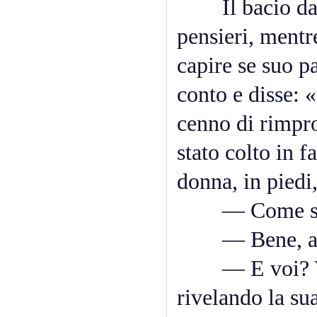
Il bacio dato 
pensieri, mentr
capire se suo p
conto e disse: 
cenno di rimpr
stato colto in f
donna, in piedi
— Come stan
— Bene, ades
— E voi? Voi 
rivelando la sua