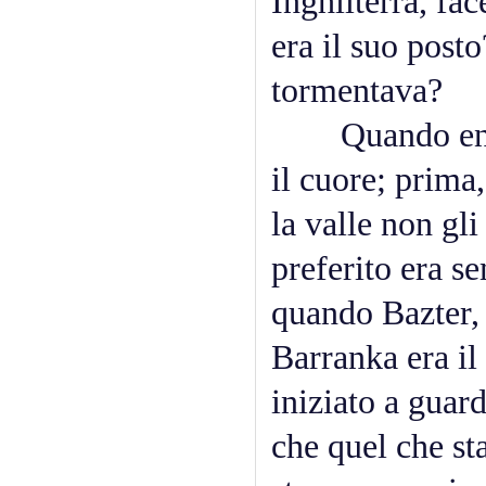
Inghilterra, fa
era il suo post
tormentava?
Quando entrò n
il cuore; prima
la valle non gl
preferito era s
quando Bazter, 
Barranka era il
iniziato a guar
che quel che s