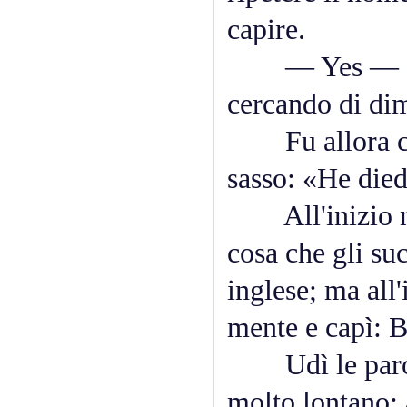
capire.
— Yes — disse
cercando di dim
Fu allora che 
sasso: «He died
All'inizio non
cosa che gli su
inglese; ma all'
mente e capì: B
Udì le parole
molto lontano: