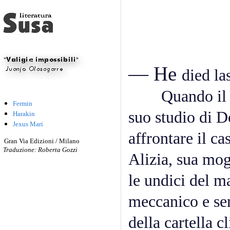
— He
died la
Quando il tele
Fermin
suo studio di D
Harakin
Jexus Mari
affrontare il c
Gran Via Edizioni / Milano
Traduzione: Roberta Gozzi
Alizia, sua mog
le undici del ma
meccanico e sen
della cartella cl