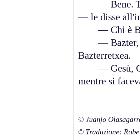
— Bene. Tutto
— le disse all'
— Chi è Ba
— Bazter, ma
Bazterretxea.
— Gesù, Gius
mentre si facev
© Juanjo Olasagarr
© Traduzione: Robe