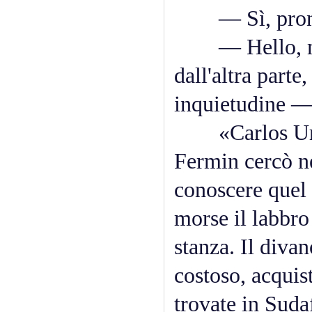
— Sì, pron
— Hello, my 
dall'altra parte
inquietudine — 
«Carlos Urret
Fermin cercò n
conoscere quel 
morse il labbro 
stanza. Il divan
costoso, acquis
trovate in Sudaf