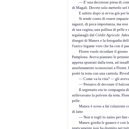
— E' una decisione presa di comun
di Magali. Dovete solo metterlo nel f
E subito dopo si avvia giù per le sc
Si rende conto di essere impaziente
ragazzi, di poca importanza, ma non è
di sua cugina, una pallina di pelle 
regalatagli dal
Crédit Agricole
. Ades
disegni di Manex e la fotografia dell
l'unico legame vero che ha con il paes
Floren vuole ricordare il giorno in
Pamplona. Aveva piantato le petunie n
appena spuntati dalla terra, ad innaf
assolutamente sconosciuti a Floren. P
portò la terra con una carriola. Rived
— Come va la vita? — gli aveva chies
— Pensavo di decorare il balcone p
Il segretario era in compagnia di un
sollevavano la polvere da terra. Flor
pelle.
Manex è sceso a far colazione con il
di latte.
— Non ti togli lo zaino per fare c
Manex gonfia le guance e con le man
praticamente non ha dormito per tutta