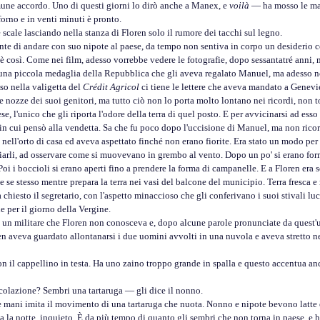
e accordo. Uno di questi giorni lo dirò anche a Manex, e
voilà
— ha mosso le mani
orno e in venti minuti è pronto.
ale lasciando nella stanza di Floren solo il rumore dei tacchi sul legno.
 di andare con suo nipote al paese, da tempo non sentiva in corpo un desiderio co
 così. Come nei film, adesso vorrebbe vedere le fotografie, dopo sessantatré anni, m
e una piccola medaglia della Repubblica che gli aveva regalato Manuel, ma adesso 
so nella valigetta del
Crédit Agricol
ci tiene le lettere che aveva mandato a Genevi
e nozze dei suoi genitori, ma tutto ciò non lo porta molto lontano nei ricordi, non t
e, l'unico che gli riporta l'odore della terra di quel posto. E per avvicinarsi ad ess
 cui pensò alla vendetta. Sa che fu poco dopo l'uccisione di Manuel, ma non ricord
ell'orto di casa ed aveva aspettato finché non erano fiorite. Era stato un modo per a
fiarli, ad osservare come si muovevano in grembo al vento. Dopo un po' si erano format
oi i boccioli si erano aperti fino a prendere la forma di campanelle. E a Floren era s
e se stesso mentre prepara la terra nei vasi del balcone del municipio. Terra fresca 
to il segretario, con l'aspetto minaccioso che gli conferivano i suoi stivali luc
er il giorno della Vergine.
 militare che Floren non conosceva e, dopo alcune parole pronunciate da quest'ulti
en aveva guardato allontanarsi i due uomini avvolti in una nuvola e aveva stretto nei
 cappellino in testa. Ha uno zaino troppo grande in spalla e questo accentua anco
olazione? Sembri una tartaruga — gli dice il nonno.
i imita il movimento di una tartaruga che nuota. Nonno e nipote bevono latte e 
 la notte, inquieto. È da più tempo di quanto gli sembri che non torna in paese, e h