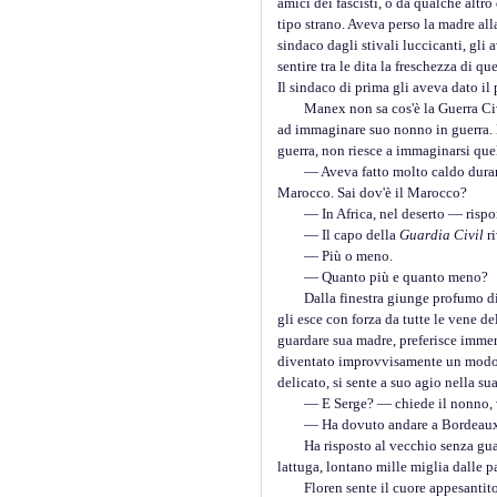
amici dei fascisti, o da qualche altr
tipo strano. Aveva perso la madre all
sindaco dagli stivali luccicanti, gli
sentire tra le dita la freschezza di q
Il sindaco di prima gli aveva dato il 
Manex non sa cos'è la Guerra Civile.
ad immaginare suo nonno in guerra. La
guerra, non riesce a immaginarsi que
— Aveva fatto molto caldo durante tu
Marocco. Sai dov'è il Marocco?
— In Africa, nel deserto — rispond
— Il capo della
Guardia Civil
ri
— Più o meno.
— Quanto più e quanto meno?
Dalla finestra giunge profumo di co
gli esce con forza da tutte le vene d
guardare sua madre, preferisce immer
diventato improvvisamente un modo p
delicato, si sente a suo agio nella sua
— E Serge? — chiede il nonno, ved
— Ha dovuto andare a Bordeaux per
Ha risposto al vecchio senza guardar
lattuga, lontano mille miglia dalle p
Floren sente il cuore appesantito d