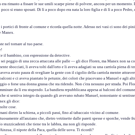
en era rimasto a fissare le sue umili scarpe piene di polvere, ancora per un momento.
oco si erano sposati. Di lì a poco dopo era nata la loro figlia e di lì a poco Pedro, 
rtici di fronte al comune e ricorda quella notte. Adesso nei vasi ci sono dei pini 
e Manex.
 nel tornare al tuo paese.
e!
il bambino, con espressione da detective.
 peggio di una zecca attaccata alle palle — gli dice Floren, ma Manex non sa co
bocciati, li aveva tolti dall'orto e li aveva adagiati su una carriola piena di terr
d aveva avuto paura di svegliare la gente con il cigolio della carriola mentre attrave
 balconi e ci aveva piantato le petunie, dei colori che piacevano a Manuel e agli altr
gio o forse una donna grassa che sta ridendo. Non c'era nessuno per strada. Poi Flor
mmirare da lì era stupendo. La bandiera repubblicana appesa ai balconi del comune, ba
a che si sentiva integro da quando gli avevano rubato Manuel, nonostante si sentisse
ex gli dice:
lte cose.
 dietro la schiena, a piccoli passi, fino al tabaccaio vicino al comune.
mente all'anziano che, dietro vetrinette dalle pareti spesse e sporche, vende frut
uzzicadenti che tiene tra le labbra, ma non gli risponde.
ua, il nipote della Paca, quella delle uova. Ti ricordi?