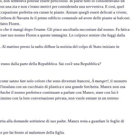
olo, non sembrava potesse essere pericoloso. In paese tutti lo consideravano un
con una zia e non c'erano motivi per considerarla una sovversiva. E così, quel
upazione preferita era curare le piante. Aiutare quegli esseri delicati a vivere,
 Erribera di Navarra fu il primo edificio comunale ad avere delle piante ai balconi.
fatto Floren.
che ti mangi dopo l'esame. Gli piace ascoltarla raccontare dal nonno. Fa fatica
sociare suo nonno Floren a queste immagini. Lo colpisce sentire che fuggì dalla
 mattino presto la radio diffuse la notizia del colpo di Stato iniziato in
zia erano dalla parte della Repubblica. Sai cos'è una Repubblica?
 come sanno fare solo coloro che sono diventati francesi,
À manger!
, il sussurro
ll'insalata con un cucchiaio di plastica e una grande forchetta. Manex non osa
 Anche il nonno preferisce continuare a parlare con Manex, stare con lui è
nuino con la loro conversazione privata, non vuole entrare in un terreno
ta alla domande sottintese di suo padre. Manex resta a guardare le foglie di
er far fronte al malumore della figlia.