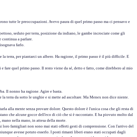
nirono tutte le preoccupazioni. Avevo paura di quel primo passo ma ci pensavo e
spettoso, seduto per terra, posizione da indiano, le gambe incrociate come gli
e continua a parlare.
isognava farlo.
terra, per piantarci un albero. Ha ragione, il primo passo è il più difficile. E
fare quel primo passo. Il resto viene da sé, detto e fatto, come direbbero al mio
a. Il nonno ha ragione. Agire e basta.
 la terra da sotto le unghie e si mette ad ascoltare. Ma Menex non dice niente.
la alla mente senza provare dolore. Questo dolore è l'unica cosa che gli resta di
stano che alcune gocce dell'eco di ciò che si è raccontato. E ha piovuto molto dal
, mano nella mano, in attesa della morte.
i loro famigliari non sono mai stati offerti gesti di comprensione. Con l'arrivo del
iunque avesse potuto esserlo. I posti rimasti liberi erano stati occupati dagli