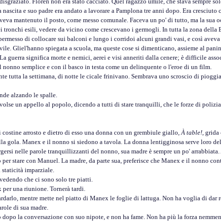
o disgraziato. Floren non era stato cacciato. Quel ragazzo umile, che stava sempre s
a nascita e suo padre era andato a lavorare a Pamplona tre anni dopo. Era cresciuto 
 aveva mantenuto il posto, come messo comunale. Faceva un po' di tutto, ma la sua occ
uei tronchi esili, vedere da vicino come crescevano i germogli. In tutta la zona della
permesso di collocare sui balconi e lungo i corridoi alcuni grandi vasi, e così aveva 
 Gliel'hanno spiegata a scuola, ma queste cose si dimenticano, assieme al panino 
 guerra significa morte e nemici, aerei e visi anneriti dalla cenere; è difficile as
l nonno semplice e con il basco in testa come un delinquente o l'eroe di un film.
tta la settimana, di notte le cicale frinivano. Sembrava uno scroscio di pioggia. Al
e alzando le spalle.
volse un appello al popolo, dicendo a tutti di stare tranquilli, che le forze di poli
stine arrosto e dietro di esso una donna con un grembiule giallo,
À table!
, grida
ella gola. Manex e il nonno si siedono a tavola. La donna lentigginosa serve loro de
gersi nelle parole tranquillizzanti del nonno, sua madre è sempre un po' arrabbiata.
er stare con Manuel. La madre, da parte sua, preferisce che Manex e il nonno conti
 staticità imparziale.
endo che ci sono solo tre piatti.
 una riunione. Tornerà tardi.
lo, mentre mette nel piatto di Manex le foglie di lattuga. Non ha voglia di dar ret
arole di sua madre.
opo la conversazione con suo nipote, e non ha fame. Non ha più la forza nemmeno p