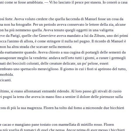
 come se fosse arrabbiata. — Vi ho lasciato il pesce per stasera. Io cenerò a casa
sì forte. Aveva voluto credere che quella faccenda di Manuel fosse un cosa da
a non ha fotografie. Per un periodo aveva conservato le lettere della zia, alcune
non ha più nemmeno quella. Aveva tenuto quegli oggetti in una valigetta
eve da Parigi, quelle che Genevieve aveva mandato a lui da Ziburu, uno dei primi
occa l'animo di allora, è come stringere il nulla nel pugno. Il ricordo di Manuel è
o non ha altra strada che scavare nella memoria.
a esattamente quando. Aveva chiesto a sua cugina di portargli delle sementi da
ssaporare meglio la vendetta: andava nell'orto tutti i giorni, a curare i germogli
i dei boccioli colorati, delle creature delicate, un po' pelose, esseri
embrato uno spettacolo meraviglioso. Il giorno in cui i fiori si aprirono del tutto,
e morbida.
cicanti.
mo, si erano allontanati entrambi ridendo. Al loro passo gli stivali di cuoio
 pugni la terra che aveva in mano fino a sentire il dolore delle pietruzze sulla
ra di più la sua magrezza. Floren ha tolto dal forno a microonde due bicchieri
cacao e mangiano pane tostato con marmellata di mirtillo rosso. Floren
a più voglia di tornatci di quel che pensa. Ancor prima di aver messo i bicchieri