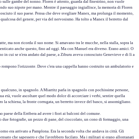
 sulle gambe del nonno. Floren è attento, guarda dal finestrino, non vuole
nendo suo nipote per mano. Mentre il paesaggio ingiallisce, la memoria di Floren
conosciuto il suo paese. Pensa che deve svegliare Manex, ma prolunga il momento,
qualcosa del genere, per via del nervosismo. Ha tolto a Manex il berretto dal
te, ma non ricorda il suo nome. Si amavano tra le mucche, nella stalla, sopra la
nticato anche questo, fino ad oggi. Ma con Manuel era diverso. Erano amici. O
nno in cui se n'era andato dal paese, a Ziburu aveva conosciuto Genevieve e di lì a
rompono l'orizzonte. Dove c'era una cappella hanno costruito un ambulatorio e
 qualcuno, in spagnolo. A Miarritz parla in spagnolo con pochissime persone,
 età, vuole ascoltare quel modo dolce di accorciare i verbi, sentire quella
 la schiena, la fronte corrugata, un berretto invece del basco, si assomigliano.
paese della Erribera ad avere i fiori ai balconi del comune.
 due fotografie, un pezzo di pane, del cioccolato, un cono di formaggio, una
rno era arrivato a Pamplona. Era la seconda volta che andava in città. Gli
ensato che sapessero e che l'avrebbero fucilato. Ma i militari si erano allontanati