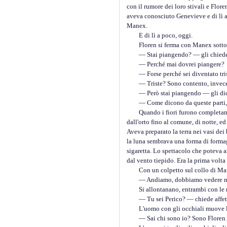
con il rumore dei loro stivali e Flor
aveva conosciuto Genevieve e di lì a p
Manex.
E di lì a poco, oggi.
Floren si ferma con Manex sotto i po
— Stai piangendo? — gli chied
— Perché mai dovrei piangere?
— Forse perché sei diventato triste
— Triste? Sono contento, invec
— Però stai piangendo — gli dice 
— Come dicono da queste parti, sei
Quando i fiori furono completamente s
dall'orto fino al comune, di notte, e
Aveva preparato la terra nei vasi dei
la luna sembrava una forma di formag
sigaretta. Lo spettacolo che poteva a
dal vento tiepido. Era la prima volt
Con un colpetto sul collo di Man
— Andiamo, dobbiamo vedere mo
Si allontanano, entrambi con le mani
— Tu sei Perico? — chiede affettuosa
L'uomo con gli occhiali muove lo st
— Sai chi sono io? Sono Floren Ainz