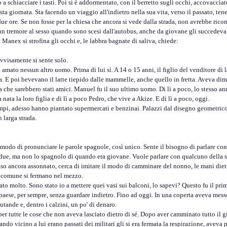
iacciare i tasti. Poi si è addormentato, con il berretto sugli occhi, accovacciato
 giornata. Sta facendo un viaggio all'indietro nella sua vita, verso il passato, te
ue ore. Se non fosse per la chiesa che ancora si vede dalla strada, non avrebbe ri
 un tremore al sesso quando sono scesi dall'autobus, anche da giovane gli succedeva 
e. Manex si strofina gli occhi e, le labbra bagnate di saliva, chiede:
isamente si sente solo.
nessun altro uomo. Prima di lui sì. A 14 o 15 anni, il figlio del venditore di lat
ta. E poi bevevano il latte tiepido dalle mammelle, anche quello in fretta
.
Aveva dime
ra che sarebbero stati amici. Manuel fu il suo ultimo uomo. Di lì a poco, lo stesso a
 nata la loro figlia e di lì a poco Pedro, che vive a Akize. E di lì a poco, oggi.
, adesso hanno piantato supermercati e benzinai. Palazzi dal disegno geometrico 
 larga strada.
odo di pronunciare le parole spagnole, così unico. Sente il bisogno di parlare con
due, ma non lo spagnolo di quando era giovane. Vuole parlare con qualcuno della sua
o ancora assonnato, cerca di imitare il modo di camminare del nonno, le mani dietro
comune si fermano nel mezzo.
lto. Sono stato io a mettere quei vasi sui balconi, lo sapevi? Questo fu il primo 
se, per sempre, senza guardare indietro. Fino ad oggi. In una coperta aveva messo
utande e, dentro i calzini, un po' di denaro.
utte le cose che non aveva lasciato dietro di sé. Dopo aver camminato tutto il gio
do vicino a lui erano passati dei militari gli si era fermata la respirazione, aveva p