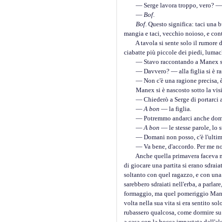
— Serge lavora troppo, vero? — c
—
Bof
.
Bof
. Questo significa: taci una 
mangia e taci, vecchio noioso, e cont
A tavola si sente solo il rumore del 
ciabatte più piccole dei piedi, lumac
— Stavo raccontando a Manex storie 
— Davvero? — alla figlia si è rasse
— Non c'è una ragione precisa, è M
Manex si è nascosto sotto la visiera.
— Chiederò a Serge di portarci a D
—
A bon
— la figlia.
— Potremmo andarci anche doman
—
A bon
— le stesse parole, lo s
— Domani non posso, c'è l'ultima l
— Va bene, d'accordo. Per me non ci
Anche quella primavera faceva molt
di giocare una partita si erano sdraia
soltanto con quel ragazzo, e con una
sarebbero sdraiati nell'erba, a parlar
formaggio, ma quel pomeriggio Manuel
volta nella sua vita si era sentito s
rubassero qualcosa, come dormire su 
a casa con la bocca impastata dall'al