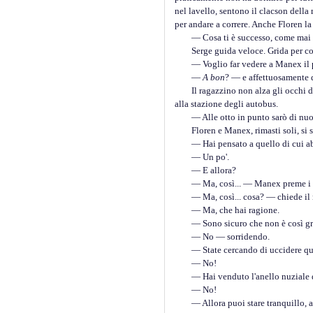
nel lavello, sentono il clacson dell
per andare a correre. Anche Floren la
— Cosa ti è successo, come mai ti è 
Serge guida veloce. Grida per copri
— Voglio far vedere a Manex il pae
—
A bon
? — e affettuosamente 
Il ragazzino non alza gli occhi dal d
alla stazione degli autobus.
— Alle otto in punto sarò di nuovo 
Floren e Manex, rimasti soli, si sen
— Hai pensato a quello di cui ab
— Un po'.
— E allora?
— Ma, così... — Manex preme i tas
— Ma, così... cosa? — chiede il no
— Ma, che hai ragione.
— Sono sicuro che non è così grave.
— No — sorridendo.
— State cercando di uccidere qu
— No!
— Hai venduto l'anello nuziale di
— No!
— Allora puoi stare tranquillo, an