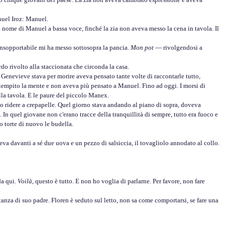
nuel Iroz: Manuel.
l nome di Manuel a bassa voce, finché la zia non aveva messo la cena in tavola. Il
insopportabile mi ha messo sottosopra la pancia.
Mon pot
— rivolgendosi a
o rivolto alla staccionata che circonda la casa.
enevieve stava per morire aveva pensato tante volte di raccontarle tutto,
riempito la mente e non aveva più pensato a Manuel. Fino ad oggi. I morsi di
ella tavola. E le paure del piccolo Manex.
 ridere a crepapelle. Quel giorno stava andando al piano di sopra, doveva
 In quel giovane non c'erano tracce della tranquillità di sempre, tutto era fuoco e
o torte di nuovo le budella.
eva davanti a sé due uova e un pezzo di salsiccia, il tovagliolo annodato al collo.
da qui.
Voilà
, questo è tutto. E non ho voglia di parlarne. Per favore, non fare
za di suo padre. Floren è seduto sul letto, non sa come comportarsi, se fare una