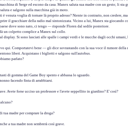
a macchina di Serge ed escono da casa. Manex saluta sua madre con un gesto; li sta g
 saluta e salgono sulla macchina già in moto.
venuta voglia di tornare là proprio adesso? Niente in contrario, non credere, ma è 
re il gracchiare della radio mal sintonizzata. Vicino a lui, Manex sta giocando c
se dove sono nato, ci tengo — risponde Floren dal sedile posteriore.
dà un colpetto complice a Manex sul collo.
isplay. Si sono lasciati alle spalle i campi verdi e le mucche dagli occhi umani, le 
qui. Comportatevi bene — gli dice sovrastando con la sua voce il rumore della rad
tono liberi. Acquistano i biglietti e salgono sull'autobus.
biamo parlato?
ti di gomma del Game Boy spento e abbassa lo sguardo.
nno facendo finta di arrabbiarsi.
 Avete forse ucciso un professore e l'avete seppellito in giardino? E' così?
alcuno?
 tua madre per comprare la droga?
che a tua madre non sembrerà così grave.