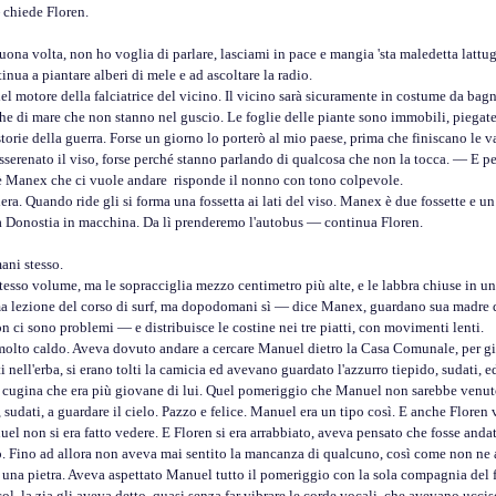
hiede Floren.
buona volta, non ho voglia di parlare, lasciami in pace e mangia 'sta maledetta lattu
inua a piantare alberi di mele e ad ascoltare la radio.
motore della falciatrice del vicino. Il vicino sarà sicuramente in costume da bagno
he di mare che non stanno nel guscio. Le foglie delle piante sono immobili, piegate d
della guerra. Forse un giorno lo porterò al mio paese, prima che finiscano le v
renato il viso, forse perché stanno parlando di qualcosa che non la tocca. — E pe
anex che ci vuole andare ­ risponde il nonno con tono colpevole.
 Quando ride gli si forma una fossetta ai lati del viso. Manex è due fossette e un c
onostia in macchina. Da lì prenderemo l'autobus — continua Floren.
i stesso.
tesso volume, ma le sopracciglia mezzo centimetro più alte, e le labbra chiuse in un 
ezione del corso di surf, ma dopodomani sì — dice Manex, guardano sua madre di
 sono problemi — e distribuisce le costine nei tre piatti, con movimenti lenti.
o caldo. Aveva dovuto andare a cercare Manuel dietro la Casa Comunale, per gio
ti nell'erba, si erano tolti la camicia ed avevano guardato l'azzurro tiepido, sudati, 
 cugina che era più giovane di lui. Quel pomeriggio che Manuel non sarebbe venuto, 
e, sudati, a guardare il cielo. Pazzo e felice. Manuel era un tipo così. E anche Floren
 non si era fatto vedere. E Floren si era arrabbiato, aveva pensato che fosse andato
olo. Fino ad allora non aveva mai sentito la mancanza di qualcuno, così come non ne 
una pietra. Aveva aspettato Manuel tutto il pomeriggio con la sola compagnia del 
col, la zia gli aveva detto, quasi senza far vibrare le corde vocali, che avevano uc