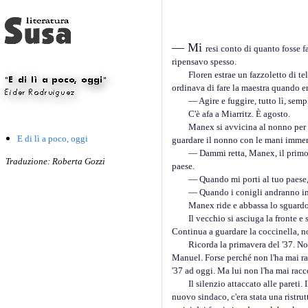
— Mi
resi conto di quanto fosse 
ripensavo spesso.
Floren estrae un fazzoletto di tela d
ordinava di fare la maestra quando er
— Agire e fuggire, tutto lì, sempl
C'è afa a Miarritz. È agosto.
Manex si avvicina al nonno per sentir
E di lì a poco, oggi
guardare il nonno con le mani immers
— Dammi retta, Manex, il primo passo
Traduzione: Roberta Gozzi
paese.
— Quando mi porti al tuo paese
— Quando i conigli andranno in b
Manex ride e abbassa lo sguardo. Spo
Il vecchio si asciuga la fronte e si 
Continua a guardare la coccinella, no
Ricorda la primavera del '37. Non ri
Manuel. Forse perché non l'ha mai ra
'37 ad oggi. Ma lui non l'ha mai rac
Il silenzio attaccato alle pareti. Il
nuovo sindaco, c'era stata una ristru