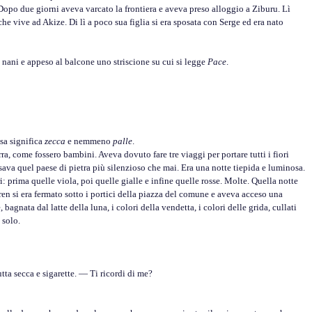
 Dopo due giorni aveva varcato la frontiera e aveva preso alloggio a Ziburu. Lì
che vive ad Akize. Di lì a poco sua figlia si era sposata con Serge ed era nato
nani e appeso al balcone uno striscione su cui si legge
Pace
.
sa significa
zecca
e nemmeno
palle
.
a, come fossero bambini. Aveva dovuto fare tre viaggi per portare tutti i fiori
rsava quel paese di pietra più silenzioso che mai. Era una notte tiepida e luminosa.
i: prima quelle viola, poi quelle gialle e infine quelle rosse. Molte. Quella notte
en si era fermato sotto i portici della piazza del comune e aveva acceso una
gnata dal latte della luna, i colori della vendetta, i colori delle grida, cullati
 solo.
ta secca e sigarette. — Ti ricordi di me?