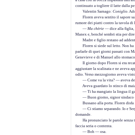
continuato a togliere il latte dalla p
Valentin Sarnago:
Coniglio
. Ad
Floren aveva sentito il sapore salat
rumore dei piatti contro la tavola di
—
Ma chèrie
— dice alla figlia
Manex e, benché sembri stia per dire
Madre e figlio restano ad addentare 
Floren si siede sul letto. Non ha ne
parlarle di quei giorni passati con 
Genevieve e di Manuel allo stomaco, g
Il giorno dopo Floren si era recato
aggiustare la scalinata e ne aveva ap
odio. Verso mezzogiorno aveva visto i
— Come va la vita? — aveva detto 
Aveva guardato lo stinco di maiale ne
— Ti ha mangiato la lingua il ga
— Buon giorno, signor sindaco — e 
Bussano alla porta. Floren disfa il l
— Ci stiamo separando. Io e Serge 
domande.
Ha pronunciato le parole senza togli
faccia seria o contenta.
— Boh — osa.