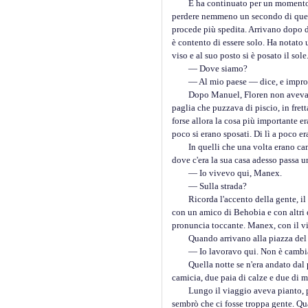
E ha continuato per un momento a sch
perdere nemmeno un secondo di questa
procede più spedita. Arrivano dopo d
è contento di essere solo. Ha notato
viso e al suo posto si è posato il sol
— Dove siamo?
— Al mio paese — dice, e improvv
Dopo Manuel, Floren non aveva amato 
paglia che puzzava di piscio, in fret
forse allora la cosa più importante e
poco si erano sposati. Di lì a poco era
In quelli che una volta erano campi
dove c'era la sua casa adesso passa un
— Io vivevo qui, Manex.
— Sulla strada?
Ricorda l'accento della gente, il m
con un amico di Behobia e con altri 
pronuncia toccante. Manex, con il vis
Quando arrivano alla piazza del 
— Io lavoravo qui. Non è cambiato mo
Quella notte se n'era andato dal pae
camicia, due paia di calze e due di m
Lungo il viaggio aveva pianto, per t
sembrò che ci fosse troppa gente. Quan