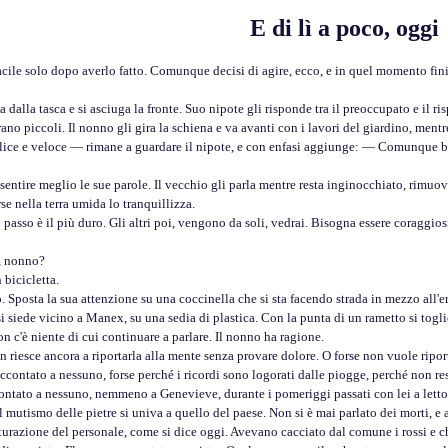
E di lì a poco, oggi
facile solo dopo averlo fatto. Comunque decisi di agire, ecco, e in quel momento fi
alla tasca e si asciuga la fronte. Suo nipote gli risponde tra il preoccupato e il ri
ano piccoli. Il nonno gli gira la schiena e va avanti con i lavori del giardino, mentr
ice e veloce — rimane a guardare il nipote, e con enfasi aggiunge: — Comunque b
e meglio le sue parole. Il vecchio gli parla mentre resta inginocchiato, rimuove la 
e nella terra umida lo tranquillizza.
 è il più duro. Gli altri poi, vengono da soli, vedrai. Bisogna essere coraggiosi e 
, nonno?
icicletta.
sta la sua attenzione su una coccinella che si sta facendo strada in mezzo all'erb
siede vicino a Manex, su una sedia di plastica. Con la punta di un rametto si toglie
n c'è niente di cui continuare a parlare. Il nonno ha ragione.
esce ancora a riportarla alla mente senza provare dolore. O forse non vuole riportar
ccontato a nessuno, forse perché i ricordi sono logorati dalle piogge, perché non re
contato a nessuno, nemmeno a Genevieve, durante i pomeriggi passati con lei a letto
 mutismo delle pietre si univa a quello del paese. Non si è mai parlato dei morti, e a
tturazione del personale, come si dice oggi. Avevano cacciato dal comune i rossi e ch