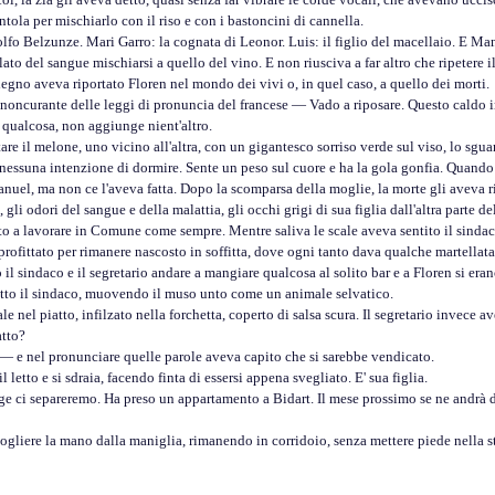
entola per mischiarlo con il riso e con i bastoncini di cannella.
olfo Belzunze. Mari Garro: la cognata di Leonor. Luis: il figlio del macellaio. E Ma
o del sangue mischiarsi a quello del vino. E non riusciva a far altro che ripetere i
 legno aveva riportato Floren nel mondo dei vivi o, in quel caso, a quello dei morti.
, noncurante delle leggi di pronuncia del francese — Vado a riposare. Questo caldo 
 qualcosa, non aggiunge nient'altro.
il melone, uno vicino all'altra, con un gigantesco sorriso verde sul viso, lo sguard
ssuna intenzione di dormire. Sente un peso sul cuore e ha la gola gonfia. Quando G
Manuel, ma non ce l'aveva fatta. Dopo la scomparsa della moglie, la morte gli aveva 
li odori del sangue e della malattia, gli occhi grigi di sua figlia dall'altra parte d
 a lavorare in Comune come sempre. Mentre saliva le scale aveva sentito il sindaco
profittato per rimanere nascosto in soffitta, dove ogni tanto dava qualche martellata.
l sindaco e il segretario andare a mangiare qualcosa al solito bar e a Floren si eran
il sindaco, muovendo il muso unto come un animale selvatico.
l piatto, infilzato nella forchetta, coperto di salsa scura. Il segretario invece av
tto?
nel pronunciare quelle parole aveva capito che si sarebbe vendicato.
etto e si sdraia, facendo finta di essersi appena svegliato. E' sua figlia.
ci separeremo. Ha preso un appartamento a Bidart. Il mese prossimo se ne andrà 
ere la mano dalla maniglia, rimanendo in corridoio, senza mettere piede nella stan