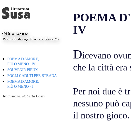
POEMA D'
IV
D
icevano ovu
POEMA D'AMORE,
PIÙ O MENO - IV
che la città era
SOUVENIR PIEUX
FOGLI CADUTI PER STRADA
POEMA D'AMORE,
PIÙ O MENO - I
Per noi due è t
Traduzione: Roberta Gozzi
nessuno può ca
il nostro gioco.