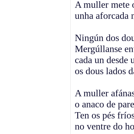
A muller mete o
unha aforcada 
Ningún dos dou
Mergúllanse ent
cada un desde 
os dous lados d
A muller afána
o anaco de par
Ten os pés frío
no ventre do ho