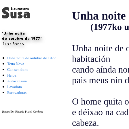
Unha noite
(1977ko urr
Unha noite de 
habitación
Unha noite de outubro de 1977
Terra Nova
cando aínda no
Can sen dono
Herba
pais meus nin 
Autocensura
Lavadora
Escavadoras
O home quita o
e déixao na cad
Tradución:
Ricardo Pichel Gotérrez
cabeza.